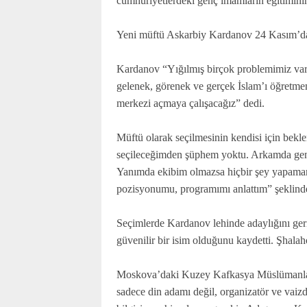
cumhuriyetlerdeki genç imamların eğitiminin
Karaçay-
Çerkes
Yeni müftü Askarbiy Kardanov 24 Kasım’da 
Krasnodar
Kray
Kardanov “Yığılmış birçok problemimiz var,
Kuzey
gelenek, görenek ve gerçek İslam’ı öğretmem
Osetya
merkezi açmaya çalışacağız” dedi.
Stavropol
Kray
Müftü olarak seçilmesinin kendisi için bek
seçileceğimden şüphem yoktu. Arkamda gençl
Yanımda ekibim olmazsa hiçbir şey yapamam
pozisyonumu, programımı anlattım” şeklind
Seçimlerde Kardanov lehinde adaylığını ge
güvenilir bir isim olduğunu kaydetti. Şhal
Moskova’daki Kuzey Kafkasya Müslümanları
sadece din adamı değil, organizatör ve vaizd