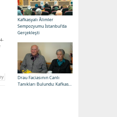
Kafkasyalı Âlimler
Sempozyumu İstanbul’da
Gerçekleşti
4-
r
ey
Drau Faciasının Canlı
Tanıkları Bulundu: Kafkas…