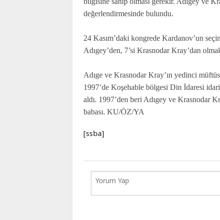
bilgisine sahip olması gerekir. Adıgey ve Kr
değerlendirmesinde bulundu.
24 Kasım’daki kongrede Kardanov’un seçimin
Adıgey’den, 7’si Krasnodar Kray’dan olmak
Adıge ve Krasnodar Kray’ın yedinci müftü
1997’de Koşehable bölgesi Din İdaresi idari
aldı. 1997’den beri Adıgey ve Krasnodar K
babası. KU/ÖZ/YA
[ssba]