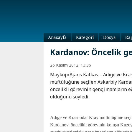
Anasayfa
Kategori
Dosya
Ra
Diaspora
Kardanov: Öncelik g
Dünya
Kafkasya
26 Kasım 2012, 13:36
Abhazya
Kafkas-
Maykop/Ajans Kafkas – Adıge ve Kra
Ötesi
Adıgey
müftülüğüne seçilen Askarbiy Karda
Azerbaycan
Çeçenya
öncelikli görevinin genç imamların e
Ermenistan
Dağıstan
olduğunu söyledi.
Gürcistan
Güney
Osetya
İnguşetya
Adıge ve Krasnodar Kray müftülüğüne seçi
Kabardey-
Kardanov, öncelikli görevinin komşu Kuze
Balkar