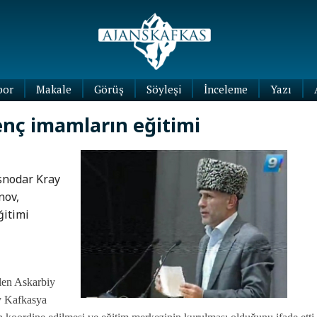
por
Makale
Görüş
Söyleşi
İnceleme
Yazı
Köşe
enç imamların eğitimi
Yazıları
Blog
Yazıları
snodar Kray
nov,
ğitimi
len Askarbiy
y Kafkasya