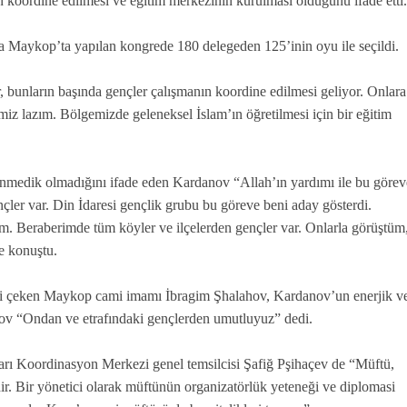
 koordine edilmesi ve eğitim merkezinin kurulması olduğunu ifade etti
Maykop’ta yapılan kongrede 180 delegeden 125’inin oyu ile seçildi.
 bunların başında gençler çalışmanın koordine edilmesi geliyor. Onlara
iz lazım. Bölgemizde geleneksel İslam’ın öğretilmesi için bir eğitim
lenmedik olmadığını ifade eden Kardanov “Allah’ın yardımı ile bu görev
er var. Din İdaresi gençlik grubu bu göreve beni aday gösterdi.
. Beraberimde tüm köyler ve ilçelerden gençler var. Onlarla görüştüm
e konuştu.
ri çeken Maykop cami imamı İbragim Şhalahov, Kardanov’un enerjik v
ahov “Ondan ve etrafındaki gençlerden umutluyuz” dedi.
 Koordinasyon Merkezi genel temsilcisi Şafiğ Pşihaçev de “Müftü,
ir. Bir yönetici olarak müftünün organizatörlük yeteneği ve diplomasi