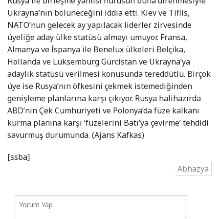
Rusya ile birleşme yanlısı nüfusun buna direnmesiyle
Ukrayna’nın bölüneceğini iddia etti. Kiev ve Tiflis,
NATO’nun gelecek ay yapılacak liderler zirvesinde
üyeliğe aday ülke statüsü almayı umuyor. Fransa,
Almanya ve İspanya ile Benelux ülkeleri Belçika,
Hollanda ve Lüksemburg Gürcistan ve Ukrayna’ya
adaylık statüsü verilmesi konusunda tereddütlü. Birçok
üye ise Rusya’nın öfkesini çekmek istemediğinden
genişleme planlarına karşı çıkıyor. Rusya halihazırda
ABD’nin Çek Cumhuriyeti ve Polonya’da füze kalkanı
kurma planına karşı ‘füzelerini Batı’ya çevirme’ tehdidi
savurmuş durumunda. (Ajans Kafkas)
[ssba]
Abhazya