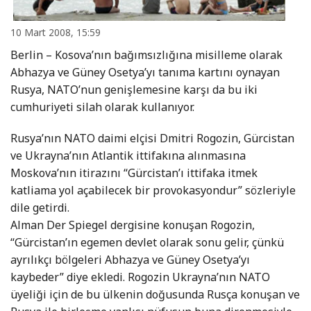
10 Mart 2008, 15:59
Berlin – Kosova’nın bağımsızlığına misilleme olarak
Abhazya ve Güney Osetya’yı tanıma kartını oynayan
Rusya, NATO’nun genişlemesine karşı da bu iki
cumhuriyeti silah olarak kullanıyor.
Rusya’nın NATO daimi elçisi Dmitri Rogozin, Gürcistan
ve Ukrayna’nın Atlantik ittifakına alınmasına
Moskova’nın itirazını “Gürcistan’ı ittifaka itmek
katliama yol açabilecek bir provokasyondur” sözleriyle
dile getirdi.
Alman Der Spiegel dergisine konuşan Rogozin,
“Gürcistan’ın egemen devlet olarak sonu gelir, çünkü
ayrılıkçı bölgeleri Abhazya ve Güney Osetya’yı
kaybeder” diye ekledi. Rogozin Ukrayna’nın NATO
üyeliği için de bu ülkenin doğusunda Rusça konuşan ve