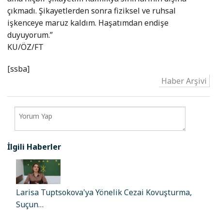
çıkmadı. Şikayetlerden sonra fiziksel ve ruhsal
işkenceye maruz kaldım. Haşatımdan endişe
duyuyorum.”
KU/ÖZ/FT
[ssba]
Haber Arşivi
İlgili Haberler
Larisa Tuptsokova'ya Yönelik Cezai Kovuşturma,
Suçun…