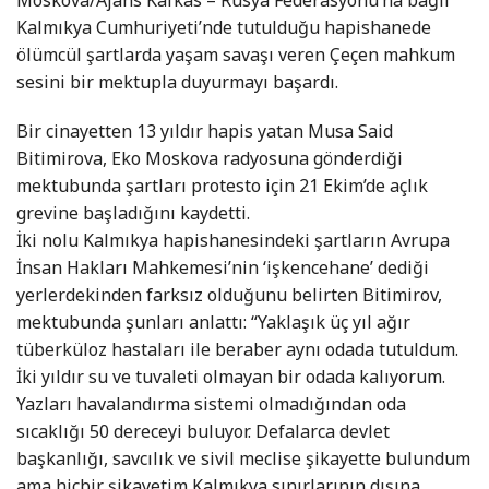
Moskova/Ajans Kafkas – Rusya Federasyonu’na bağlı
Kalmıkya Cumhuriyeti’nde tutulduğu hapishanede
ölümcül şartlarda yaşam savaşı veren Çeçen mahkum
sesini bir mektupla duyurmayı başardı.
Bir cinayetten 13 yıldır hapis yatan Musa Said
Bitimirova, Eko Moskova radyosuna gönderdiği
mektubunda şartları protesto için 21 Ekim’de açlık
grevine başladığını kaydetti.
İki nolu Kalmıkya hapishanesindeki şartların Avrupa
İnsan Hakları Mahkemesi’nin ‘işkencehane’ dediği
yerlerdekinden farksız olduğunu belirten Bitimirov,
mektubunda şunları anlattı: “Yaklaşık üç yıl ağır
tüberküloz hastaları ile beraber aynı odada tutuldum.
İki yıldır su ve tuvaleti olmayan bir odada kalıyorum.
Yazları havalandırma sistemi olmadığından oda
sıcaklığı 50 dereceyi buluyor. Defalarca devlet
başkanlığı, savcılık ve sivil meclise şikayette bulundum
ama hiçbir şikayetim Kalmıkya sınırlarının dışına