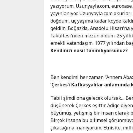
Karaçay-
yazıyorum. Uzunyayla.com, euroxase.c
Çerkes
yayınlanıyor. Uzunyayla.com okurları 
Krasnodar
doğdum, üç yaşıma kadar köyde kaldım
Kray
geldim. Boğaz’da, Anadolu Hisarı’na 
Kuzey
Fakültesi’nden mezun oldum. 25 yıllı
Osetya
emekli vatandaşım. 1977 yılından baş
Stavropol
Kendinizi nasıl tanımlıyorsunuz?
Kray
Ben kendimi her zaman “Annem Abaza
‘
Çerkes’i Kafkasyalılar anlamında 
Tabii şimdi ona gelecek olursak… B
düşünerek Çerkes eşittir Adige diyen
büyümüş, yetişmiş bir insan olarak 
Birçok insana bu bilimsel görünmüyor
çıkacağına inanıyorum. Etnisite, mill