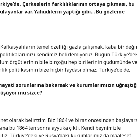
ürkiye’de, Çerkeslerin farklılıklarının ortaya çıkması, bu
zulayanlar var. Yahudilerin yaptığı gibi… Bu gözleme
i Kafkasyalıların temel özelliği gazla çalışmak, kaba bir değ
 politikalarımızı kendimiz belirlemiyoruz. Bugün Türkiye’de
plum örgütlerinin bile birçoğu hep birilerinin güdümünde v
nlik politikasının bize hiçbir faydası olmaz; Türkiye’de de,
ayati sorunlarına bakarsak ve kurumlarımızın uğraştığ
rtüşüyor mu sizce?
et olarak belirttim: Biz 1864 ve biraz öncesinden başlayar
 Ama bu 1864’ten sonra ayyuka çıktı. Kendi beynimizle
ğiliz. Türkiye’deki ve Rusya’daki kurumlarımız da maalesef