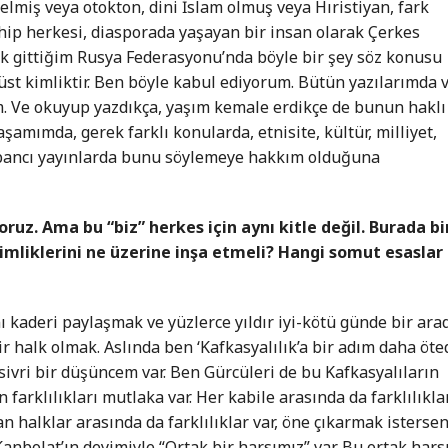
elmiş veya otokton, dini İslam olmuş veya Hıristiyan, fark
hip herkesi, diasporada yaşayan bir insan olarak Çerkes
k gittiğim Rusya Federasyonu’nda böyle bir şey söz konusu
 üst kimliktir. Ben böyle kabul ediyorum. Bütün yazılarımda 
Ve okuyup yazdıkça, yaşım kemale erdikçe de bunun haklı
amımda, gerek farklı konularda, etnisite, kültür, milliyet,
-yabancı yayınlarda bunu söylemeye hakkım olduğuna
iyoruz. Ama bu “biz” herkes için aynı kitle değil. Burada bi
 kimliklerini ne üzerine inşa etmeli? Hangi somut esaslar
ı kaderi paylaşmak ve yüzlerce yıldır iyi-kötü günde bir ara
ir halk olmak. Aslında ben ‘Kafkasyalılık’a bir adım daha öte
ivri bir düşüncem var. Ben Gürcüleri de bu Kafkasyalıların
 farklılıkları mutlaka var. Her kabile arasında da farklılıkla
n halklar arasında da farklılıklar var, öne çıkarmak istersen
anbolat’ın deyimiyle “Ortak bir harsımız” var. Bu ortak hars