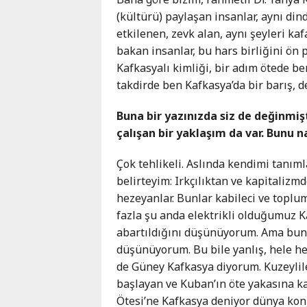
(kültürü) paylaşan insanlar, aynı din
etkilenen, zevk alan, aynı şeyleri k
bakan insanlar, bu hars birliğini ön pl
Kafkasyalı kimliği, bir adım ötede be
takdirde ben Kafkasya’da bir barış,
Buna bir yazınızda siz de değinmişt
çalışan bir yaklaşım da var. Bunu 
Çok tehlikeli. Aslında kendimi tanıml
belirteyim: Irkçılıktan ve kapitalizmd
hezeyanlar. Bunlar kabileci ve toplu
fazla şu anda elektrikli olduğumuz K
abartıldığını düşünüyorum. Ama bun
düşünüyorum. Bu bile yanlış, hele h
de Güney Kafkasya diyorum. Kuzeylile
başlayan ve Kuban’ın öte yakasına ka
Ötesi’ne Kafkasya deniyor dünya kon