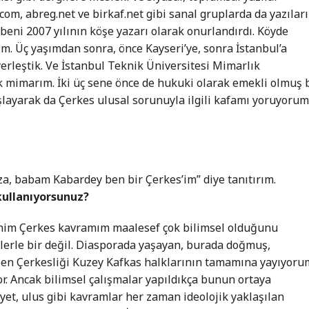
om, abreg.net ve birkaf.net gibi sanal gruplarda da yazılar
beni 2007 yılının köşe yazarı olarak onurlandırdı. Köyde
. Üç yaşımdan sonra, önce Kayseri’ye, sonra İstanbul’a
yerleştik. Ve İstanbul Teknik Üniversitesi Mimarlık
k mimarım. İki üç sene önce de hukuki olarak emekli olmuş 
layarak da Çerkes ulusal sorunuyla ilgili kafamı yoruyorum
, babam Kabardey ben bir Çerkes’im” diye tanıtırım.
kullanıyorsunuz?
enim Çerkes kavramım maalesef çok bilimsel olduğunu
lerle bir değil. Diasporada yaşayan, burada doğmuş,
ben Çerkesliği Kuzey Kafkas halklarının tamamına yayıyoru
. Ancak bilimsel çalışmalar yapıldıkça bunun ortaya
iyet, ulus gibi kavramlar her zaman ideolojik yaklaşılan