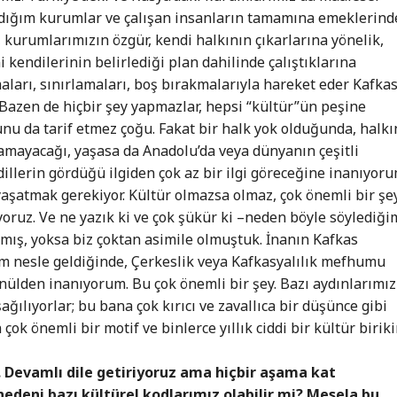
andığım kurumlar ve çalışan insanların tamamına emeklerin
kurumlarımızın özgür, kendi halkının çıkarlarına yönelik,
i kendilerinin belirlediği plan dahilinde çalıştıklarına
ları, sınırlamaları, boş bırakmalarıyla hareket eder Kafka
. Bazen de hiçbir şey yapmazlar, hepsi “kültür”ün peşine
unu da tarif etmez çoğu. Fakat bir halk yok olduğunda, halkı
amayacağı, yaşasa da Anadolu’da veya dünyanın çeşitli
illerin gördüğü ilgiden çok az bir ilgi göreceğine inanıyoru
 yaşatmak gerekiyor. Kültür olmazsa olmaz, çok önemli bir şe
yoruz. Ve ne yazık ki ve çok şükür ki –neden böyle söylediği
rmış, yoksa biz çoktan asimile olmuştuk. İnanın Kafkas
im nesle geldiğinde, Çerkeslik veya Kafkasyalılık mefhumu
önülden inanıyorum. Bu çok önemli bir şey. Bazı aydınlarımız
ğılıyorlar; bu bana çok kırıcı ve zavallıca bir düşünce gibi
 çok önemli bir motif ve binlerce yıllık ciddi bir kültür birik
. Devamlı dile getiriyoruz ama hiçbir aşama kat
edeni bazı kültürel kodlarımız olabilir mi? Mesela bu