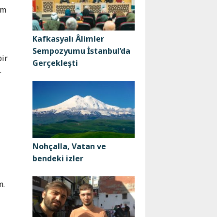
ım
Kafkasyalı Âlimler
Sempozyumu İstanbul’da
bir
Gerçekleşti
.
Nohçalla, Vatan ve
bendeki izler
m.