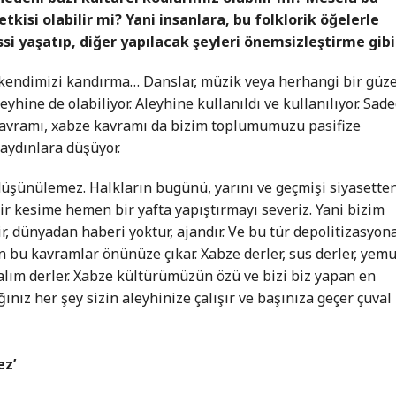
etkisi olabilir mi? Yani insanlara, bu folklorik öğelerle
ssi yaşatıp, diğer yapılacak şeyleri önemsizleştirme gib
it kendimizi kandırma… Danslar, müzik veya herhangi bir güze
yhine de olabiliyor. Aleyhine kullanıldı ve kullanılıyor. Sad
kavramı, xabze kavramı da bizim toplumumuzu pasifize
 aydınlara düşüyor.
 düşünülemez. Halkların bugünü, yarını ve geçmişi siyasette
ir kesime hemen bir yafta yapıştırmayı severiz. Yani bizim
ir, dünyadan haberi yoktur, ajandır. Ve bu tür depolitizasyon
 bu kavramlar önünüze çıkar. Xabze derler, sus derler, yem
palım derler. Xabze kültürümüzün özü ve bizi biz yapan en
ğınız her şey sizin aleyhinize çalışır ve başınıza geçer çuval
ez’