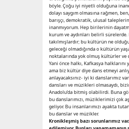
böyle. Çoğu iyi niyetli olduğuna in
dolayı saygım olmasına rağmen, ben, 
barışçı, demokratik, ulusal taleplerin
inanmıyorum. Hep birilerinin dayatma
kurum ve aydınları belirli sürelerde
takılmışlardır; bu kültürün ne olduğ
geleceği olmadığında o kültürün yaş
noktalarında yok olmuş kültürler ve d
Yani önce halkı, Kafkasya halklarını
ama biz kültür diye dans etmeyi anlı
anlayacaksınız- iyi ki danslarımız va
dansları ve müzikleri olmasaydı, biz
Anadolu’da bitmiş olabilirdi. Buna g
bu danslarımızı, müziklerimizi çok aşa
geliyor. Bu insanlarımızı ayakta tutan
bu danslar ve müzikler.
Kronikleşmiş bazı sorunlarımız var
edilemiyor. Bunları yapamamanın n