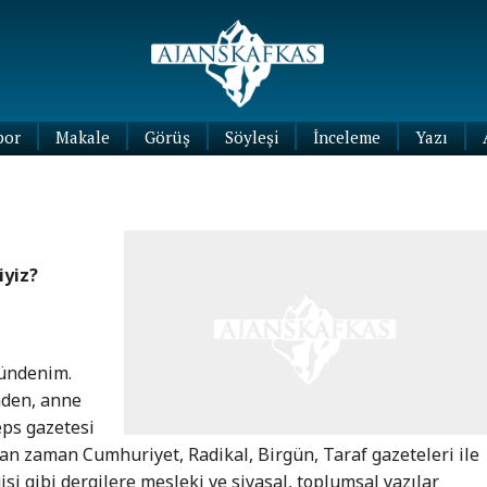
por
Makale
Görüş
Söyleşi
İnceleme
Yazı
Köşe
Yazıları
Blog
Yazıları
iyiz?
ündenim.
nden, anne
eps gazetesi
an zaman Cumhuriyet, Radikal, Birgün, Taraf gazeteleri ile
si gibi dergilere mesleki ve siyasal, toplumsal yazılar