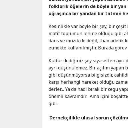
folklorik öğelerin de böyle bir yan 
uğraşınca bir yandan bir tatmin hi
Kesinlikle var böyle bir şey, bir çeş
motif toplumun lehine olduğu gibi ale
dans ve müzik de değil; thamadelik 
etmekte kullanılmıştır. Burada görev
Kültür dediğiniz şey siyasetten ayrı
ayrı düşünülemez. Bir açılım yapan b
gibi düşünmüyorsa bilgisizdir, cahild
karşı herhangi hareket olduğu zaman
derler… Ya da hadi bırak bir cegu ya
önemli kavramdır..
Ama içini boşalttı
gibi.
‘Dernekçilikle ulusal sorun çözülm