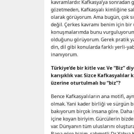
kavramlardır. Kafkasya’ya sonradan g
gözetmeden, Kafkasyalı kimliğine sa
olarak görüyorum. Ama bugün, çok sı
değil. Çerkes kavramı benim için bir
konuşmalarımda bunu vurguluyorum. 
olduğunu görüyorum. Gerek pratik yaş
din, dil gibi konularda farklı yerli
inanıyorum.
Türkiye’de bir kitle var. Ve “Biz” d
karışıklık var. Sizce Kafkasyalılar
üzerine oturtulmalı bu “biz”?
Bence Kafkasyalıların ana motifi, ayn
olmak. Yani kader birliği ve sürgün b
bakıyorum birçok insana göre. Daha s
içine koyan biriyim. Gürcülerin bizden
var. Dünyanın tüm uluslarını oluştura
Bana göre bizim, rahmetli Dr. Yahya K