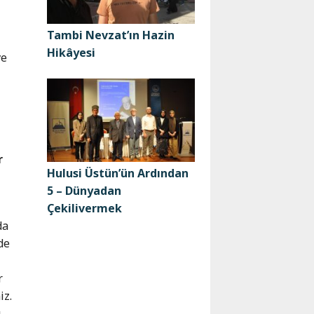
Tambi Nevzat’ın Hazin
Hikâyesi
ve
r
Hulusi Üstün’ün Ardından
5 – Dünyadan
Çekilivermek
da
de
r
iz.
ı