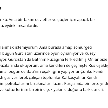
?
ünkü. Ama bir takım devletler ve güçler için apaçık bir
Kuzeydeki insanlardır.
llanmak istemiyorum. Ama burada amaç, sömürgeci
ğin bugün Gürcistan üzerinde oyun oynanıyor ve Kuzey
yor; Gürcistan da Batı’nın kucağına terk edilmiş. Onlar bize
 yazılarında okuyorum; ama kendileri de geçmişte Rus uşaklı
m ama, bugün de Batı’nın uşaklığını yapıyorlar. Çünkü kendi
kli gaz verilerek çalışan toplumlar Kafkasyalılar. Kendi
lim politikalarını bırakmaları lazım. Karşısında binlerce yıld
e kültürlerinin birbirine çok yakın olduğunu fark etmeli.