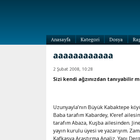
Anasayfa
Kategori
Dosya
Ra
Diaspora
aaaaaaaaaaaa
Dünya
Kafkasya
2 Şubat 2008, 10:28
Abhazya
Kafkas-
Sizi kendi ağzınızdan tanıyabilir m
Ötesi
Adıgey
Azerbaycan
Çeçenya
Ermenistan
Dağıstan
Gürcistan
Güney
Uzunyayla’nın Büyük Kabaktepe
köy
Osetya
Baba tarafım Kabardey, K’eref ailesi
İnguşetya
tarafım Abaza, Kuşba ailesinden. Jin
Kabardey-
yayın kurulu üyesi ve yazarıyım. Zam
Balkar
Kafkasya Araştırma Analiz, Yapı Dergi