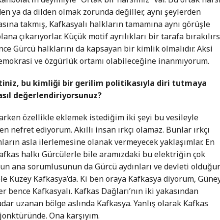
den ya da dilden olmak zorunda değiller, aynı şeylerden
afasına takmış, Kafkasyalı halkların tamamına aynı görüşle
ana çıkarıyorlar. Küçük motif ayrılıkları bir tarafa bırakılırs
nce Gürcü halklarını da kapsayan bir kimlik olmalıdır. Aksi
 demokrasi ve özgürlük ortamı olabileceğine inanmıyorum.
iniz, bu kimliği bir gerilim politikasıyla diri tutmaya
nasıl değerlendiriyorsunuz?
arken özellikle eklemek istediğim iki şeyi bu vesileyle
en nefret ediyorum. Akıllı insan ırkçı olamaz. Bunlar ırkçı
mların asla ilerlemesine olanak vermeyecek yaklaşımlar. En
afkas halkı Gürcülerle bile aramızdaki bu elektriğin çok
un ana sorumlusunun da Gürcü aydınları ve devleti olduğu
ele Kuzey Kafkasya’da. Ki ben oraya Kafkasya diyorum, Güne
r bence Kafkasyalı. Kafkas Dağları’nın iki yakasından
dar uzanan bölge aslında Kafkasya. Yanlış olarak Kafkas
jonktüründe. Ona karşıyım.