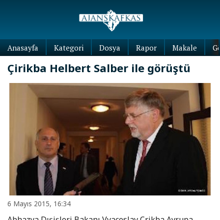
Anasayfa
Kategori
Dosya
Rapor
Makale
G
Çirikba Helbert Salber ile görüştü
6 Mayıs 2015, 16:34
Abhazya Dışişleri Bakanı Vyaceslav Çrikba Avrupa