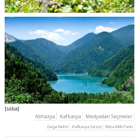
[ssba]
Abhazya
Kafkasya
Medyadan Seçmeler
Gega Nehri
Kafkasya Gezisi
Ritsa Milli Parkı