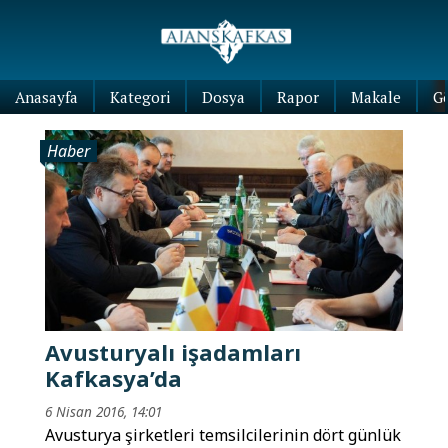
Anasayfa
Kategori
Dosya
Rapor
Makale
G
Haber
Avusturyalı işadamları
Kafkasya’da
6 Nisan 2016, 14:01
Avusturya şirketleri temsilcilerinin dört günlük