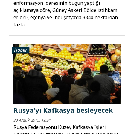
enformasyon idaresinin bugün yaptığı
açıklamaya göre, Güney Askeri Bölge istihkam
erleri Çeçenya ve İnguşetya’da 3340 hektardan
fazla...
Haber
Rusya’yı Kafkasya besleyecek
30 Aralık 2015, 19:34
Rusya Federasyonu Kuzey Kafkasya İşleri