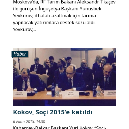
Moskova’da, RF Tarım Bakanı Aleksandr Tkaçev
ile görüşen İnguşetya Başkanı Yunusbek
Yevkurov, ithalatı azaltmak için tarıma
yapılacak yatırımlara destek sözü aldı.
Yevkurov,...
Haber
Kokov, Soçi 2015’e katıldı
6 Ekim 2015, 14:30
Kabardey-Balkar Başkanı Yuri Kokov, “Soçi-