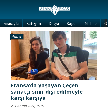
Anasayfa
Kategori
Dosya
Rapor
Makale
G
Haber
Fransa’da yaşayan Çeçen
sanatçı sınır dışı edilmeyle
karşı karşıya
22 Haziran 2022, 15:15