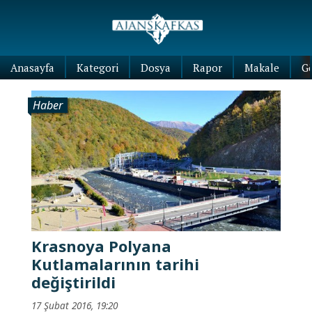
Anasayfa
Kategori
Dosya
Rapor
Makale
G
Haber
Krasnoya Polyana
Kutlamalarının tarihi
değiştirildi
17 Şubat 2016, 19:20