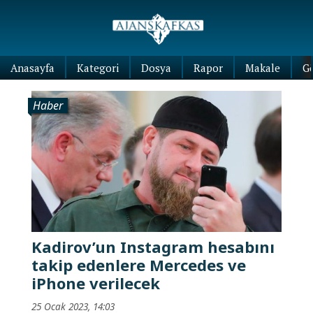
Anasayfa
Kategori
Dosya
Rapor
Makale
G
Haber
Kadirov’un Instagram hesabını
takip edenlere Mercedes ve
iPhone verilecek
25 Ocak 2023, 14:03