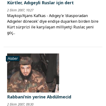
Kürtler, Adıgeyli Ruslar için dert
2 Ekim 2007, 10:27
Maykop/Ajans Kafkas - Adıgey'e 'diasporadan
Adıgeler dönecek' diye endişe duyarken birden bire
Kürt sürprizi ile karşılaşan milliyetçi Ruslar, yeni
göç...
Haber
Rabbani’nin yerine Abdülmecid
2 Ekim 2007, 09:30