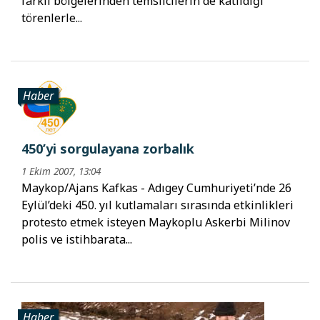
farklı bölgelerinden temsilcilerin de katıldığı
törenlerle...
Haber
450’yi sorgulayana zorbalık
1 Ekim 2007, 13:04
Maykop/Ajans Kafkas - Adıgey Cumhuriyeti’nde 26
Eylül’deki 450. yıl kutlamaları sırasında etkinlikleri
protesto etmek isteyen Maykoplu Askerbi Milinov
polis ve istihbarata...
Haber