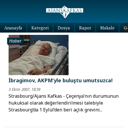
Anasayfa
Kategori
Dosya
Rapor
Makale
G
Haber
İbragimov, AKPM’yle buluştu umutsuzca!
3 Ekim 2007, 18:39
Strasbourg/Ajans Kafkas - Çeçenya’nın durumunun
hukuksal olarak değerlendirilmesi talebiyle
Strasbourg’da 1 Eylül’den beri açlık grevini...