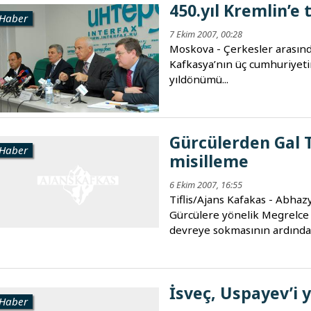
450.yıl Kremlin’e 
Haber
7 Ekim 2007, 00:28
Moskova - Çerkesler arasınd
Kafkasya’nın üç cumhuriyeti
yıldönümü...
Gürcülerden Gal T
Haber
misilleme
6 Ekim 2007, 16:55
Tiflis/Ajans Kafakas - Abhaz
Gürcülere yönelik Megrelce 
devreye sokmasının ardından
İsveç, Uspayev’i
Haber