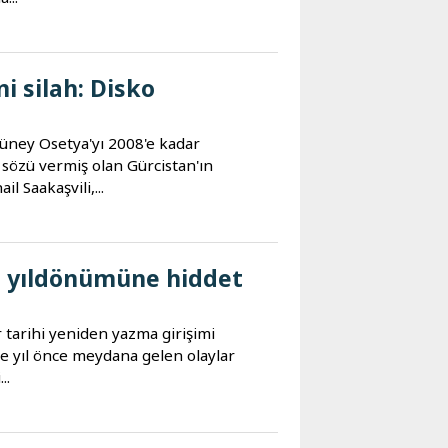
i silah: Disko
 Güney Osetya'yı 2008'e kadar
sözü vermiş olan Gürcistan'ın
l Saakaşvili,...
s yıldönümüne hiddet
 tarihi yeniden yazma girişimi
ce yıl önce meydana gelen olaylar
..