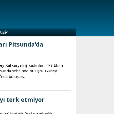
Arşiv
arı Pitsunda’da
y Kafkasyalı iş kadınları, 4-8 Ekim
tsunda şehrinde buluştu. Güney
nda buluşan...
yı terk etmiyor
etya’da etnik Ruslara yönelik