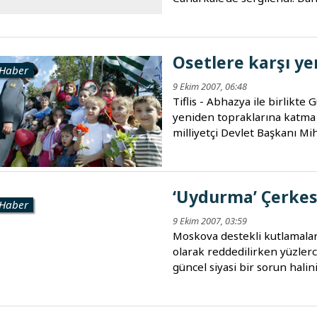
Osetlere karşı yen
Haber
9 Ekim 2007, 06:48
Tiflis - Abhazya ile birlikte
yeniden topraklarına katma 
milliyetçi Devlet Başkanı Mihai
‘Uydurma’ Çerke
Haber
9 Ekim 2007, 03:59
Moskova destekli kutlamalar
olarak reddedilirken yüzler
güncel siyasi bir sorun halini.