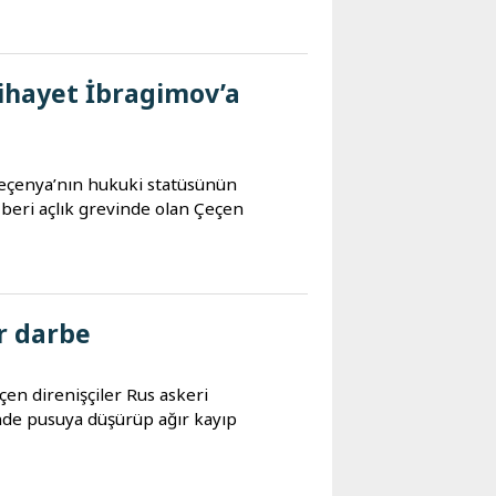
ihayet İbragimov’a
Çeçenya’nın hukuki statüsünün
n beri açlık grevinde olan Çeçen
r darbe
en direnişçiler Rus askeri
de pusuya düşürüp ağır kayıp