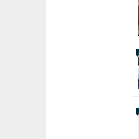
Karaçay-
Çerkes
Krasnodar
Kray
Kuzey
Osetya
Stavropol
Kray