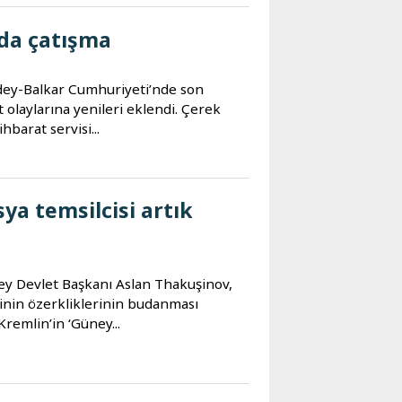
da çatışma
rdey-Balkar Cumhuriyeti’nde son
olaylarına yenileri eklendi. Çerek
hbarat servisi...
ya temsilcisi artık
ey Devlet Başkanı Aslan Thakuşinov,
inin özerkliklerinin budanması
Kremlin’in ‘Güney...