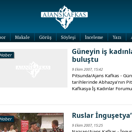
por
Makale
Görüş
Söyleşi
İnceleme
Yazı
Köşe
Güneyin iş kadınl
Yazıları
Haber
buluştu
Blog
Yazıları
9 Ekim 2007, 15:42
Pitsunda/Ajans Kafkas - Güne
tarihlerinde Abhazya’nın Pi
Kafkasya İş Kadınlar Forumu’
Ruslar İnguşetya’
Haber
9 Ekim 2007, 15:25
Nazran/Ajans Kafkas - İnguş