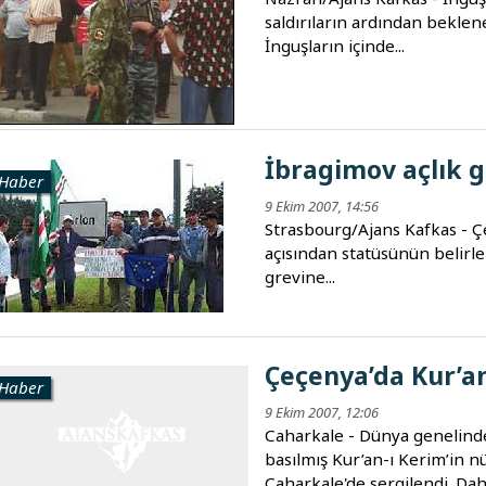
saldırıların ardından beklen
İnguşların içinde...
İbragimov açlık g
Haber
9 Ekim 2007, 14:56
Strasbourg/Ajans Kafkas - Ç
açısından statüsünün belirlen
grevine...
Çeçenya’da Kur’an
Haber
9 Ekim 2007, 12:06
Caharkale - Dünya genelinde 
basılmış Kur’an-ı Kerim’in n
Caharkale'de sergilendi. Daha