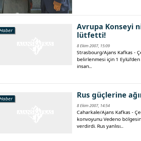
Avrupa Konseyi n
Haber
lütfetti!
8 Ekim 2007, 15:09
Strasbourg/Ajans Kafkas - 
belirlenmesi için 1 Eylül’de
insan...
Rus güçlerine ağı
Haber
8 Ekim 2007, 14:54
Caharkale/Ajans Kafkas - Çeç
konvoyunu Vedeno bölgesin
verdirdi. Rus yanlısı...