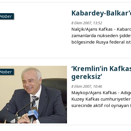
Kabardey-Balkar’
Haber
8 Ekim 2007, 13:52
Nalçik/Ajans Kafkas - Kaba
zamanlarda nükseden şiddet 
bölgesinde Rusya federal isti
‘Kremlin’in Kafkas
Haber
gereksiz’
8 Ekim 2007, 10:46
Maykop/Ajans Kafkas - Adıg
Kuzey Kafkas cumhuriyetler
sürecinde aktif rol oynayan 