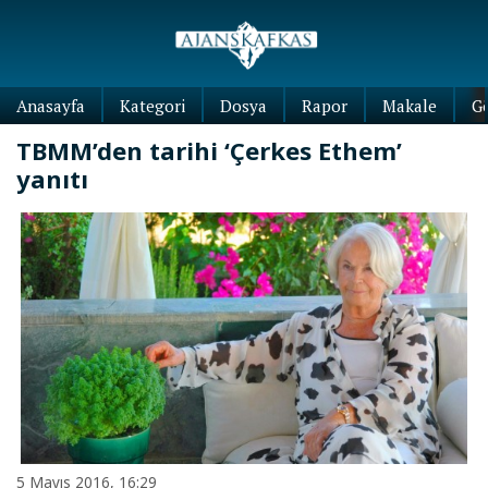
Anasayfa
Kategori
Dosya
Rapor
Makale
G
TBMM’den tarihi ‘Çerkes Ethem’
yanıtı
5 Mayıs 2016, 16:29