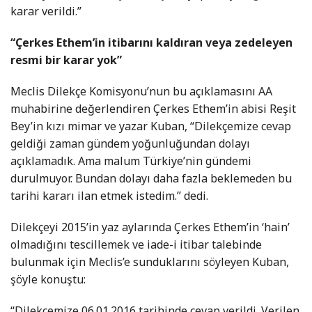
karar verildi.”
“Çerkes Ethem’in itibarını kaldıran veya zedeleyen
resmi bir karar yok”
Meclis Dilekçe Komisyonu’nun bu açıklamasını AA
muhabirine değerlendiren Çerkes Ethem’in abisi Reşit
Bey’in kızı mimar ve yazar Kuban, “Dilekçemize cevap
geldiği zaman gündem yoğunluğundan dolayı
açıklamadık. Ama malum Türkiye’nin gündemi
durulmuyor. Bundan dolayı daha fazla beklemeden bu
tarihi kararı ilan etmek istedim.” dedi.
Dilekçeyi 2015’in yaz aylarında Çerkes Ethem’in ‘hain’
olmadığını tescillemek ve iade-i itibar talebinde
bulunmak için Meclis’e sunduklarını söyleyen Kuban,
şöyle konuştu:
“Dilekçemize 06.01.2016 tarihinde cevap verildi. Verilen