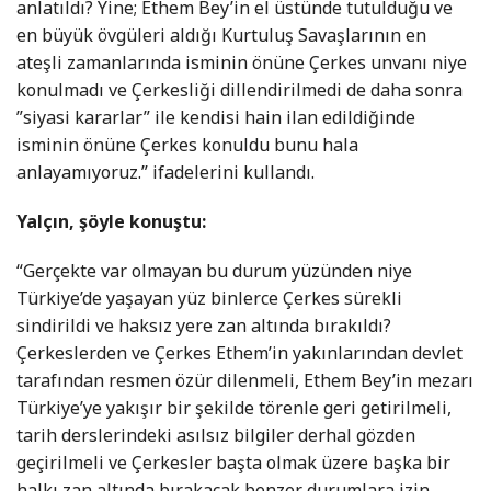
anlatıldı? Yine; Ethem Bey’in el üstünde tutulduğu ve
en büyük övgüleri aldığı Kurtuluş Savaşlarının en
ateşli zamanlarında isminin önüne Çerkes unvanı niye
konulmadı ve Çerkesliği dillendirilmedi de daha sonra
”siyasi kararlar” ile kendisi hain ilan edildiğinde
isminin önüne Çerkes konuldu bunu hala
anlayamıyoruz.” ifadelerini kullandı.
Yalçın, şöyle konuştu:
“Gerçekte var olmayan bu durum yüzünden niye
Türkiye’de yaşayan yüz binlerce Çerkes sürekli
sindirildi ve haksız yere zan altında bırakıldı?
Çerkeslerden ve Çerkes Ethem’in yakınlarından devlet
tarafından resmen özür dilenmeli, Ethem Bey’in mezarı
Türkiye’ye yakışır bir şekilde törenle geri getirilmeli,
tarih derslerindeki asılsız bilgiler derhal gözden
geçirilmeli ve Çerkesler başta olmak üzere başka bir
halkı zan altında bırakacak benzer durumlara izin