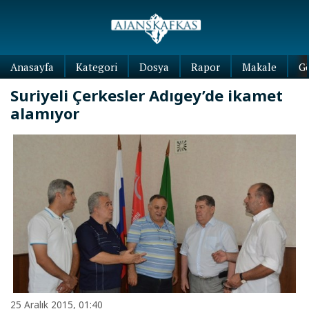
Anasayfa
Kategori
Dosya
Rapor
Makale
G
Suriyeli Çerkesler Adıgey’de ikamet
alamıyor
25 Aralık 2015, 01:40