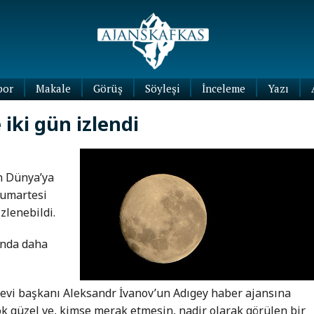
por
Makale
Görüş
Söyleşi
İnceleme
Yazı
Köşe
iki gün izlendi
Yazıları
Blog
Yazıları
ın Dünya’ya
Cumartesi
zlenebildi.
ında daha
mevi başkanı Aleksandr İvanov’un Adıgey haber ajansına
ok güzel ve, kimse merak etmesin, nadir olarak görülen bir