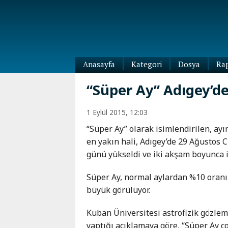
Anasayfa
Kategori
Dosya
Ra
Diaspora
“Süper Ay” Adıgey’de 
Dünya
Kafkasya
1 Eylül 2015, 12:03
Abhazya
Kafkas-
“Süper Ay” olarak isimlendirilen, ay
Ötesi
Adıgey
en yakın hali, Adıgey’de 29 Ağustos 
Azerbaycan
Çeçenya
günü yükseldi ve iki akşam boyunca i
Ermenistan
Dağıstan
Gürcistan
Güney
Süper Ay, normal aylardan %10 oran
Osetya
büyük görülüyor.
İnguşetya
Kabardey-
Kuban Üniversitesi astrofizik gözle
Balkar
yaptığı açıklamaya göre, “Süper Ay ç