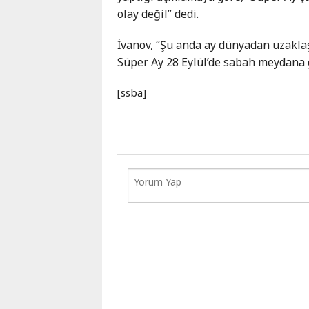
Karaçay-
olay değil” dedi.
Çerkes
İvanov, “Şu anda ay dünyadan uzakla
Krasnodar
Süper Ay 28 Eylül’de sabah meydana ge
Kray
Kuzey
[ssba]
Osetya
Stavropol
Kray