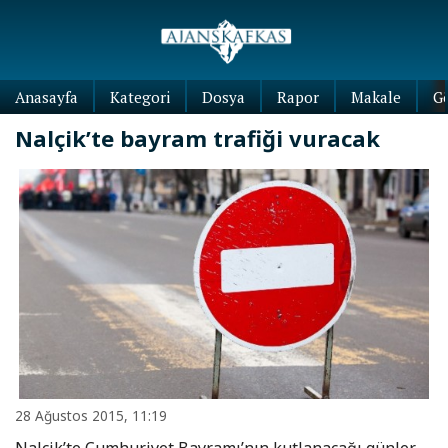
Anasayfa
Kategori
Dosya
Rapor
Makale
G
Nalçik’te bayram trafiği vuracak
28 Ağustos 2015, 11:19
Nalçik’te Cumhuriyet Bayramı’nın kutlanacağı günler