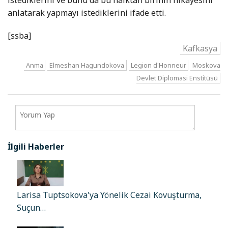
istediklerini ve bunu da bu halktan birinin hikayesini
anlatarak yapmayı istediklerini ifade etti.
[ssba]
Kafkasya
Anma
Elmeshan Hagundokova
Legion d'Honneur
Moskova
Devlet Diplomasi Enstitüsü
İlgili Haberler
Larisa Tuptsokova'ya Yönelik Cezai Kovuşturma,
Suçun…