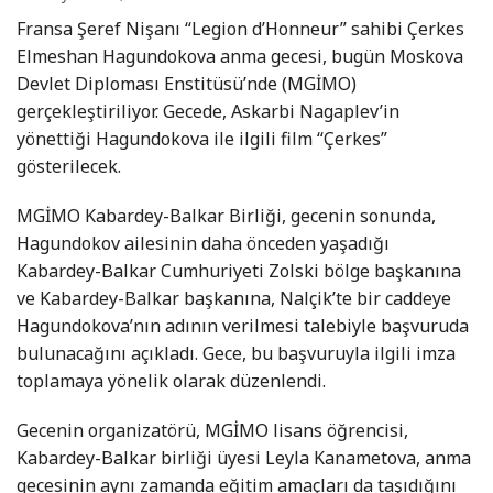
Fransa Şeref Nişanı “Legion d’Honneur” sahibi Çerkes
Elmeshan Hagundokova anma gecesi, bugün Moskova
Devlet Diploması Enstitüsü’nde (MGİMO)
gerçekleştiriliyor. Gecede, Askarbi Nagaplev’in
yönettiği Hagundokova ile ilgili film “Çerkes”
gösterilecek.
MGİMO Kabardey-Balkar Birliği, gecenin sonunda,
Hagundokov ailesinin daha önceden yaşadığı
Kabardey-Balkar Cumhuriyeti Zolski bölge başkanına
ve Kabardey-Balkar başkanına, Nalçik’te bir caddeye
Hagundokova’nın adının verilmesi talebiyle başvuruda
bulunacağını açıkladı. Gece, bu başvuruyla ilgili imza
toplamaya yönelik olarak düzenlendi.
Gecenin organizatörü, MGİMO lisans öğrencisi,
Kabardey-Balkar birliği üyesi Leyla Kanametova, anma
gecesinin aynı zamanda eğitim amaçları da taşıdığını