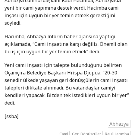
Abhazya cumhurbaşkanı Raul Hacimba, Abhazya’da
yeni bir cami yapımına destek verdi. Hacimba cami
inşası için uygun bir yer temin etmek gerektiğini
söyledi.
Hacimba, Abhazya İnform haber ajansına yaptığı
açıklamada, “Cami inşaatına karşı değiliz. Önemli olan
bu iş için uygun bir yer temin etmek” dedi.
Yeni cami inşaatı için talepte bulunduğunu belirten
Oçamçıra Belediye Başkanı Hrispa Djopua, “20-30
senedir ülkede yaşayan geri dönüşçülerin cami inşaatı
talepleri dikkate alınmadı. Bu vatandaşlar camiyi
kendileri yapacak. Bizden tek istedikleri uygun bir yer”
dedi.
[ssba]
Abhazya
Cami
Geri Dönüşçüler
Raul Hacımba