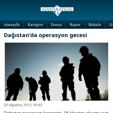
Anasayfa
Kategori
Dosya
Rapor
Makale
G
Dağıstan’da operasyon gecesi
20 Ağustos 2015, 09:43
Dağıstan operasyon karargahı, 18 Ağustos akşamı saat