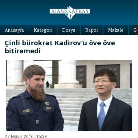
Anasayfa
Kategori
Dosya
Rapor
Makale
G
Çinli bürokrat Kadirov’u öve öve
bitiremedi
27 Mayıs 2016, 16:59