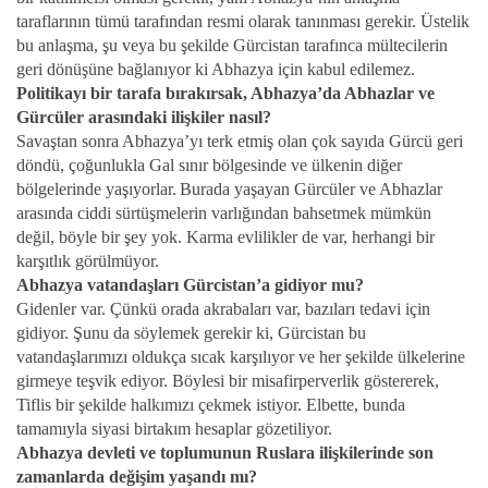
taraflarının tümü tarafından resmi olarak tanınması gerekir. Üstelik
bu anlaşma, şu veya bu şekilde Gürcistan tarafınca mültecilerin
geri dönüşüne bağlanıyor ki Abhazya için kabul edilemez.
Politikayı bir tarafa bırakırsak, Abhazya’da Abhazlar ve
Gürcüler arasındaki ilişkiler nasıl?
Savaştan sonra Abhazya’yı terk etmiş olan çok sayıda Gürcü geri
döndü, çoğunlukla Gal sınır bölgesinde ve ülkenin diğer
bölgelerinde yaşıyorlar.
Burada yaşayan Gürcüler ve Abhazlar
arasında ciddi sürtüşmelerin varlığından bahsetmek mümkün
değil, böyle bir şey yok. Karma evlilikler de var, herhangi bir
karşıtlık görülmüyor.
Abhazya vatandaşları Gürcistan’a gidiyor mu?
Gidenler var. Çünkü orada akrabaları var, bazıları tedavi için
gidiyor. Şunu da söylemek gerekir ki, Gürcistan bu
vatandaşlarımızı oldukça sıcak karşılıyor ve her şekilde ülkelerine
girmeye teşvik ediyor. Böylesi bir misafirperverlik göstererek,
Tiflis bir şekilde halkımızı çekmek istiyor. Elbette, bunda
tamamıyla siyasi birtakım hesaplar gözetiliyor.
Abhazya devleti ve toplumunun Ruslara ilişkilerinde son
zamanlarda değişim yaşandı mı?