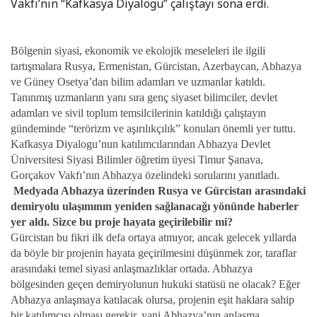
Vakfı’nın “Kafkasya Diyalogu” çalıştayı sona erdi.
Bölgenin siyasi, ekonomik ve ekolojik meseleleri ile ilgili
tartışmalara Rusya, Ermenistan, Gürcistan, Azerbaycan, Abhazya
ve Güney Osetya’dan bilim adamları ve uzmanlar katıldı.
Tanınmış uzmanların yanı sıra genç siyaset bilimciler, devlet
adamları ve sivil toplum temsilcilerinin katıldığı çalıştayın
gündeminde “terörizm ve aşırılıkçılık” konuları önemli yer tuttu.
Kafkasya Diyalogu’nun katılımcılarından Abhazya Devlet
Üniversitesi Siyasi Bilimler öğretim üyesi Timur Şanava,
Gorçakov Vakfı’nın Abhazya özelindeki sorularını yanıtladı.
Medyada Abhazya üzerinden Rusya ve Gürcistan arasındaki
demiryolu ulaşımının yeniden sağlanacağı yönünde haberler
yer aldı. Sizce bu proje hayata geçirilebilir mi?
Gürcistan bu fikri ilk defa ortaya atmıyor, ancak gelecek yıllarda
da böyle bir projenin hayata geçirilmesini düşünmek zor, taraflar
arasındaki temel siyasi anlaşmazlıklar ortada. Abhazya
bölgesinden geçen demiryolunun hukuki statüsü ne olacak? Eğer
Abhazya anlaşmaya katılacak olursa, projenin eşit haklara sahip
bir katılımcısı olması gerekir, yani Abhazya’nın anlaşma