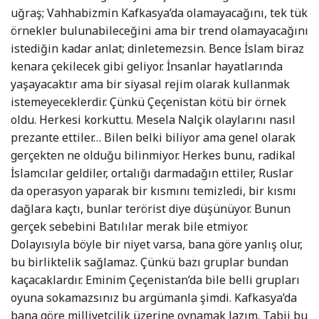
uğraş; Vahhabizmin Kafkasya’da olamayacağını, tek tük
örnekler bulunabileceğini ama bir trend olamayacağını
istediğin kadar anlat; dinletemezsin. Bence İslam biraz
kenara çekilecek gibi geliyor. İnsanlar hayatlarında
yaşayacaktır ama bir siyasal rejim olarak kullanmak
istemeyeceklerdir. Çünkü Çeçenistan kötü bir örnek
oldu. Herkesi korkuttu. Mesela Nalçik olaylarını nasıl
prezante ettiler… Bilen belki biliyor ama genel olarak
gerçekten ne olduğu bilinmiyor. Herkes bunu, radikal
İslamcılar geldiler, ortalığı darmadağın ettiler, Ruslar
da operasyon yaparak bir kısmını temizledi, bir kısmı
dağlara kaçtı, bunlar terörist diye düşünüyor. Bunun
gerçek sebebini Batılılar merak bile etmiyor.
Dolayısıyla böyle bir niyet varsa, bana göre yanlış olur,
bu birliktelik sağlamaz. Çünkü bazı gruplar bundan
kaçacaklardır. Eminim Çeçenistan’da bile belli grupları
oyuna sokamazsınız bu argümanla şimdi. Kafkasya’da
bana göre milliyetçilik üzerine oynamak lazım. Tabii bu