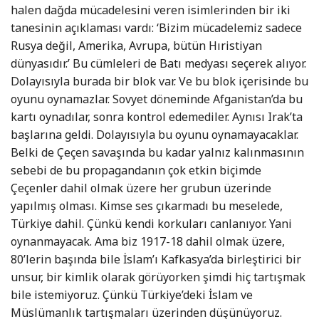
halen dağda mücadelesini veren isimlerinden bir iki
tanesinin açıklaması vardı: ‘Bizim mücadelemiz sadece
Rusya değil, Amerika, Avrupa, bütün Hıristiyan
dünyasıdır.’ Bu cümleleri de Batı medyası seçerek alıyor.
Dolayısıyla burada bir blok var. Ve bu blok içerisinde bu
oyunu oynamazlar. Sovyet döneminde Afganistan’da bu
kartı oynadılar, sonra kontrol edemediler. Aynısı Irak’ta
başlarına geldi. Dolayısıyla bu oyunu oynamayacaklar.
Belki de Çeçen savaşında bu kadar yalnız kalınmasının
sebebi de bu propagandanın çok etkin biçimde
Çeçenler dahil olmak üzere her grubun üzerinde
yapılmış olması. Kimse ses çıkarmadı bu meselede,
Türkiye dahil. Çünkü kendi korkuları canlanıyor. Yani
oynanmayacak. Ama biz 1917-18 dahil olmak üzere,
80’lerin başında bile İslam’ı Kafkasya’da birleştirici bir
unsur, bir kimlik olarak görüyorken şimdi hiç tartışmak
bile istemiyoruz. Çünkü Türkiye’deki İslam ve
Müslümanlık tartışmaları üzerinden düşünüyoruz.