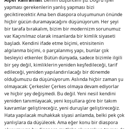
Alper Kahraman
: Benim düşüncem şu: Doğru işler
yapması gerekenlerin yanlış yapması bizi
geciktirecektir. Ama ben diaspora oluşumunun önünde
hiçbir gücün duramayacağını düşünüyorum. Her şeyi
bir tarafa bırakalım, bizim bir modernizm sorunumuz
var. Kaçınılmaz olarak insanlarda bir kimlik siyaseti
başladı. Kendini ifade etme biçimi, etnisitenin
algılanma biçimi, o parçalanmış yapı, bunlar çok
besleyici etkenler. Bütün dünyada, sadece bizimle ilgili
bir şey değil, kimliklerin yeniden keşfedileceği, tarif
edileceği, yeniden yapılandırılacağı bir dönemde
olduğumuzu da düşünüyorum. Aslında hiçbir zaman şu
olmayacak: Çerkesler Çerkes olmaya devam ediyorlar
ve hiçbir şey değişmedi. Bu değil. Yeni nesil kendini
yeniden tanımlayacak, yeni koşullara göre bir takım
kavramlar geliştireceğiz, yeni duruşlar geliştireceğiz.
Hata yapılacak muhakkak siyasi anlamda, belki pek çok
yanlışlara da düşülecek. Ama eğer konu bir diaspora