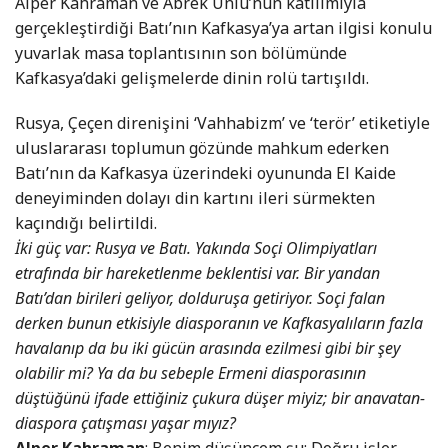
Alper Kahraman ve Abrek Ünlü’nün katılımıyla
gerçekleştirdiği Batı’nın Kafkasya’ya artan ilgisi konulu
yuvarlak masa toplantısının son bölümünde
Kafkasya’daki gelişmelerde dinin rolü tartışıldı.
Rusya, Çeçen direnişini ‘Vahhabizm’ ve ‘terör’ etiketiyle
uluslararası toplumun gözünde mahkum ederken
Batı’nın da Kafkasya üzerindeki oyununda El Kaide
deneyiminden dolayı din kartını ileri sürmekten
kaçındığı belirtildi.
İki güç var: Rusya ve Batı. Yakında Soçi Olimpiyatları
etrafında bir hareketlenme beklentisi var. Bir yandan
Batı’dan birileri geliyor, dolduruşa getiriyor. Soçi falan
derken bunun etkisiyle diasporanın ve Kafkasyalıların fazla
havalanıp da bu iki gücün arasında ezilmesi gibi bir şey
olabilir mi? Ya da bu sebeple Ermeni diasporasının
düştüğünü ifade ettiğiniz çukura düşer miyiz; bir anavatan-
diaspora çatışması yaşar mıyız?