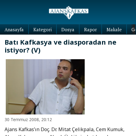
Anasayfa
Kategori
Dosya
Rapor
Makale
G
Batı Kafkasya ve diasporadan ne
istiyor? (V)
30 Temmuz 2008, 20:12
Ajans Kafkas’ın Doç. Dr. Mitat Çelikpala, Cem Kumuk,