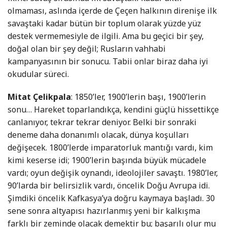
olmaması, aslında içerde de Çeçen halkının direnişe ilk
savaştaki kadar bütün bir toplum olarak yüzde yüz
destek vermemesiyle de ilgili. Ama bu geçici bir şey,
doğal olan bir şey değil; Rusların vahhabi
kampanyasının bir sonucu. Tabii onlar biraz daha iyi
okudular süreci.
Mitat Çelikpala
: 1850’ler, 1900’lerin başı, 1900’lerin
sonu… Hareket toparlandıkça, kendini güçlü hissettikçe
canlanıyor, tekrar tekrar deniyor. Belki bir sonraki
deneme daha donanımlı olacak, dünya koşulları
değişecek. 1800’lerde imparatorluk mantığı vardı, kim
kimi keserse idi; 1900’lerin başında büyük mücadele
vardı; oyun değişik oynandı, ideolojiler savaştı. 1980’ler,
90’larda bir belirsizlik vardı, öncelik Doğu Avrupa idi.
Şimdiki öncelik Kafkasya’ya doğru kaymaya başladı. 30
sene sonra altyapısı hazırlanmış yeni bir kalkışma
farklı bir zeminde olacak demektir bu; başarılı olur mu