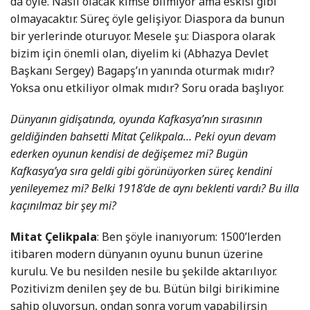
da öyle. Nasıl olacak kimse bilmiyor ama eskisi gibi
olmayacaktır. Süreç öyle gelişiyor. Diaspora da bunun
bir yerlerinde oturuyor. Mesele şu: Diaspora olarak
bizim için önemli olan, diyelim ki (Abhazya Devlet
Başkanı Sergey) Bagapş’ın yanında oturmak mıdır?
Yoksa onu etkiliyor olmak mıdır? Soru orada başlıyor.
Dünyanın gidişatında, oyunda Kafkasya’nın sırasının
geldiğinden bahsetti Mitat Çelikpala… Peki oyun devam
ederken oyunun kendisi de değişemez mi? Bugün
Kafkasya’ya sıra geldi gibi görünüyorken süreç kendini
yenileyemez mi? Belki 1918’de de aynı beklenti vardı? Bu illa
kaçınılmaz bir şey mi?
Mitat Çelikpala
: Ben şöyle inanıyorum: 1500’lerden
itibaren modern dünyanın oyunu bunun üzerine
kurulu. Ve bu nesilden nesile bu şekilde aktarılıyor.
Pozitivizm denilen şey de bu. Bütün bilgi birikimine
sahip oluyorsun, ondan sonra yorum yapabilirsin