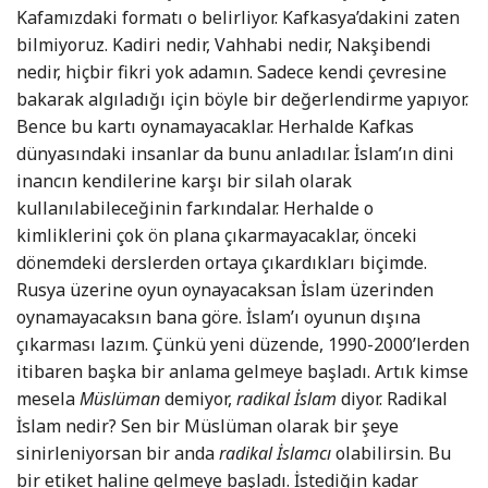
Kafamızdaki formatı o belirliyor. Kafkasya’dakini zaten
bilmiyoruz. Kadiri nedir, Vahhabi nedir, Nakşibendi
nedir, hiçbir fikri yok adamın. Sadece kendi çevresine
bakarak algıladığı için böyle bir değerlendirme yapıyor.
Bence bu kartı oynamayacaklar. Herhalde Kafkas
dünyasındaki insanlar da bunu anladılar. İslam’ın dini
inancın kendilerine karşı bir silah olarak
kullanılabileceğinin farkındalar. Herhalde o
kimliklerini çok ön plana çıkarmayacaklar, önceki
dönemdeki derslerden ortaya çıkardıkları biçimde.
Rusya üzerine oyun oynayacaksan İslam üzerinden
oynamayacaksın bana göre. İslam’ı oyunun dışına
çıkarması lazım. Çünkü yeni düzende, 1990-2000’lerden
itibaren başka bir anlama gelmeye başladı. Artık kimse
mesela
Müslüman
demiyor,
radikal İslam
diyor. Radikal
İslam nedir? Sen bir Müslüman olarak bir şeye
sinirleniyorsan bir anda
radikal İslamcı
olabilirsin. Bu
bir etiket haline gelmeye başladı. İstediğin kadar