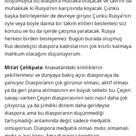
oluşumuysa bu diaspora mutlaka oluşacak ve tavrını da
muhakkak ki Rusya’nın karşısında koyacak. Çünkü
başka belirleyenler de devreye giriyor. Çünkü Rusya’nın
öyle veya böyle daima bir takım elitleri beslemesi söz
konusu ve bu da içerde çatışma yaratacak. Rusya
herkesi birden besleyemez. Bugün burada oluşmuş
Rus destekçisi diaspora kadrolarının çok kısıtlı kalmaya
mahkum olacağını düşünüyorum.
Mitat Çelikpala
: Anavatandaki kimliklerin
şekillenmesi ve dünyaya bakış açısı diasporaya da
yansıyor. Diasporanın çok görünür olması, aktif olması
ya da geri plana atılmasının en büyük sebebi bu. Çeçen
savaşı varken Çeçen diasporasının sesi nasıl daha çok
çıkıyorsa, ya da şimdiki dönem daha gerideyse
diaspora; ama bu diasporanın düşünmediği
tartışmadığı anlamında değil; sadece medyatik
olmuyorsun. Diaspora medyatik olmalı mıdır, olmamalı
mıdır, o ayrı konu. Ama diaspora kendisini