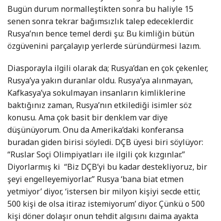
Bugün durum normalleştikten sonra bu haliyle 15
senen sonra tekrar bağımsızlık talep edeceklerdir.
Rusya’nın bence temel derdi şu: Bu kimliğin bütün
özgüvenini parçalayıp yerlerde süründürmesi lazım.
Diasporayla ilgili olarak da; Rusya’dan en çok çekenler,
Rusya’ya yakın duranlar oldu. Rusya’ya alınmayan,
Kafkasya’ya sokulmayan insanların kimliklerine
baktığınız zaman, Rusya’nın etkilediği isimler söz
konusu. Ama çok basit bir denklem var diye
düşünüyorum. Onu da Amerika’daki konferansa
buradan giden birisi söyledi. DÇB üyesi biri söylüyor:
“Ruslar Soçi Olimpiyatları ile ilgili çok kızgınlar.”
Diyorlarmış ki
“Biz DÇB’yi bu kadar destekliyoruz, bir
şeyi engelleyemiyorlar.” Rusya ‘bana biat etmen
yetmiyor’ diyor, ‘istersen bir milyon kişiyi secde ettir,
500 kişi de olsa itiraz istemiyorum’ diyor. Çünkü o 500
kişi döner dolaşır onun tehdit algısını daima ayakta