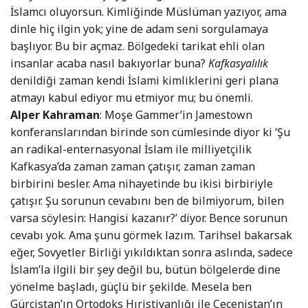
İslamcı oluyorsun. Kimliğinde Müslüman yazıyor, ama
dinle hiç ilgin yok; yine de adam seni sorgulamaya
başlıyor. Bu bir açmaz. Bölgedeki tarikat ehli olan
insanlar acaba nasıl bakıyorlar buna?
Kafkasyalılık
denildiği zaman kendi İslami kimliklerini geri plana
atmayı kabul ediyor mu etmiyor mu; bu önemli.
Alper Kahraman
: Moşe Gammer’in Jamestown
konferanslarından birinde son cümlesinde diyor ki ‘Şu
an radikal-enternasyonal İslam ile milliyetçilik
Kafkasya’da zaman zaman çatışır, zaman zaman
birbirini besler. Ama nihayetinde bu ikisi birbiriyle
çatışır. Şu sorunun cevabını ben de bilmiyorum, bilen
varsa söylesin: Hangisi kazanır?’ diyor. Bence sorunun
cevabı yok. Ama şunu görmek lazım. Tarihsel bakarsak
eğer, Sovyetler Birliği yıkıldıktan sonra aslında, sadece
İslam’la ilgili bir şey değil bu, bütün bölgelerde dine
yönelme başladı, güçlü bir şekilde. Mesela ben
Gürcistan’ın Ortodoks Hıristiyanlığı ile Çeçenistan’ın