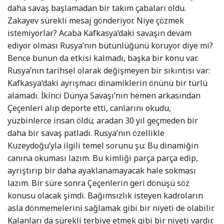
daha savaş başlamadan bir takım çabaları oldu.
Zakayev sürekli mesaj gönderiyor. Niye çözmek
istemiyorlar? Acaba Kafkasya’daki savaşın devam
ediyor olması Rusya’nın bütünlüğünü koruyor diye mi?
Bence bunun da etkisi kalmadı, başka bir konu var.
Rusya’nın tarihsel olarak değişmeyen bir sıkıntısı var:
Kafkasya’daki ayrışmacı dinamiklerin önünü bir türlü
alamadı. İkinci Dünya Savaşı’nın hemen arkasından
Çeçenleri alıp deporte etti, canlarını okudu,
yüzbinlerce insan öldü; aradan 30 yıl geçmeden bir
daha bir savaş patladı. Rusya’nın özellikle
Kuzeydoğu’yla ilgili temel sorunu şu: Bu dinamiğin
canına okuması lazım. Bu kimliği parça parça edip,
ayrıştırıp bir daha ayaklanamayacak hale sokması
lazım. Bir süre sonra Çeçenlerin geri dönüşü söz
konusu olacak şimdi. Bağımsızlık isteyen kadroların
asla dönmemelerini sağlamak gibi bir niyeti de olabilir.
Kalanları da sürekli terbiye etmek gibi bir niyeti vardır.