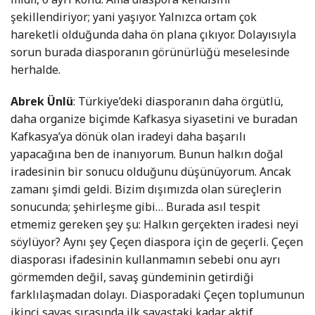
şekillendiriyor; yani yaşıyor. Yalnızca ortam çok
hareketli olduğunda daha ön plana çıkıyor. Dolayısıyla
sorun burada diasporanın görünürlüğü meselesinde
herhalde.
Abrek Ünlü
: Türkiye’deki diasporanın daha örgütlü,
daha organize biçimde Kafkasya siyasetini ve buradan
Kafkasya’ya dönük olan iradeyi daha başarılı
yapacağına ben de inanıyorum. Bunun halkın doğal
iradesinin bir sonucu olduğunu düşünüyorum. Ancak
zamanı şimdi geldi. Bizim dışımızda olan süreçlerin
sonucunda; şehirleşme gibi… Burada asıl tespit
etmemiz gereken şey şu: Halkın gerçekten iradesi neyi
söylüyor? Aynı şey Çeçen diaspora için de geçerli. Çeçen
diasporası ifadesinin kullanmamın sebebi onu ayrı
görmemden değil, savaş gündeminin getirdiği
farklılaşmadan dolayı. Diasporadaki Çeçen toplumunun
ikinci savaş sırasında ilk savaştaki kadar aktif