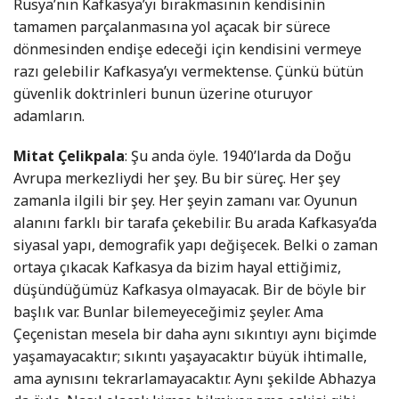
Rusya’nın Kafkasya’yı bırakmasının kendisinin
tamamen parçalanmasına yol açacak bir sürece
dönmesinden endişe edeceği için kendisini vermeye
razı gelebilir Kafkasya’yı vermektense. Çünkü bütün
güvenlik doktrinleri bunun üzerine oturuyor
adamların.
Mitat Çelikpala
: Şu anda öyle. 1940’larda da Doğu
Avrupa merkezliydi her şey. Bu bir süreç. Her şey
zamanla ilgili bir şey. Her şeyin zamanı var. Oyunun
alanını farklı bir tarafa çekebilir. Bu arada Kafkasya’da
siyasal yapı, demografik yapı değişecek. Belki o zaman
ortaya çıkacak Kafkasya da bizim hayal ettiğimiz,
düşündüğümüz Kafkasya olmayacak. Bir de böyle bir
başlık var. Bunlar bilemeyeceğimiz şeyler. Ama
Çeçenistan mesela bir daha aynı sıkıntıyı aynı biçimde
yaşamayacaktır; sıkıntı yaşayacaktır büyük ihtimalle,
ama aynısını tekrarlamayacaktır. Aynı şekilde Abhazya