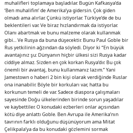
muhalifleri toplamaya başladılar. Bugün Kafkasya’da
‘Ben muhalifim’ de Amerika’ya gidersin. Çok giden
olmadı ama alırlar. Çünkü istiyorlar. Türkiye’de de bu
beklentileri var. Ve biraz hızlandırmak da istiyorlar.
Olanı abartmak ve bunu malzeme olarak kullanmak
gibi… Ve Rusya da buna düşecektir. Bunu Paul Goble bir
Rus yetkilinin ağzından da söyledi. Diyor ki “En büyük
avantajınız şu: Dünyanın hiçbir ülkesi sizi Rusya kadar
ciddiye almaz. Sizden en çok korkan Rusya’dır. Bu çok
önemli bir avantaj, bunu kullanmanız lazım.” Yani
Jamestown o haberi 2 bin kişi olarak verdiğinde Ruslar
ona inanabilir. Böyle bir korkuları var, hatta bu
korkunun temeli de var. Sadece diaspora çalışmaları
sayesinde Doğu ülkelerinden birinde sorun yaşadılar
ve kaybettiler. O konudaki ezberleri onlar açısından
kötü diye anlattı Goble. Ben Avrupa ile Amerika’nın
tavrının farklı olduğunu düşünüyorum ama Mitat
Çelikpala’ya da bu konudaki gözlemini sormak