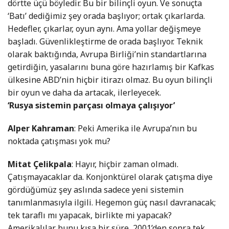
dörtte üçü böyledir. Bu bir bilinçli oyun. Ve sonuçta
‘Batı’ dediğimiz şey orada başlıyor; ortak çıkarlarda.
Hedefler, çıkarlar, oyun aynı. Ama yollar değişmeye
başladı. Güvenlikleştirme de orada başlıyor. Teknik
olarak baktığında, Avrupa Birliği’nin standartlarına
getirdiğin, yasalarını buna göre hazırlamış bir Kafkas
ülkesine ABD’nin hiçbir itirazı olmaz. Bu oyun bilinçli
bir oyun ve daha da artacak, ilerleyecek.
‘Rusya sistemin parçası olmaya çalışıyor’
Alper Kahraman
: Peki Amerika ile Avrupa’nın bu
noktada çatışması yok mu?
Mitat Çelikpala
: Hayır, hiçbir zaman olmadı.
Çatışmayacaklar da. Konjonktürel olarak çatışma diye
gördüğümüz şey aslında sadece yeni sistemin
tanımlanmasıyla ilgili. Hegemon güç nasıl davranacak;
tek taraflı mı yapacak, birlikte mi yapacak?
Amerikalılar bunu kısa bir süre, 2001’den sonra tek