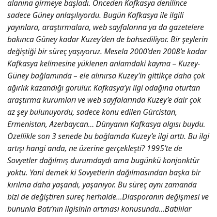
alanına girmeye başladı. Önceden Kafkasya denilince
sadece Güney anlaşılıyordu. Bugün Kafkasya ile ilgili
yayınlara, araştırmalara, web sayfalarına ya da gazetelere
bakınca Güney kadar Kuzey’den de bahsediliyor. Bir şeylerin
değiştiği bir süreç yaşıyoruz. Mesela 2000’den 2008’e kadar
Kafkasya kelimesine yüklenen anlamdaki kayma – Kuzey-
Güney bağlamında – ele alınırsa Kuzey’in gittikçe daha çok
ağırlık kazandığı görülür. Kafkasya’yı ilgi odağına oturtan
araştırma kurumları ve web sayfalarında Kuzey’e dair çok
az şey bulunuyordu, sadece konu edilen Gürcistan,
Ermenistan, Azerbaycan… Dünyanın Kafkasya algısı buydu.
Özellikle son 3 senede bu bağlamda Kuzey’e ilgi arttı. Bu ilgi
artışı hangi anda, ne üzerine gerçekleşti? 1995’te de
Sovyetler dağılmış durumdaydı ama bugünkü konjonktür
yoktu. Yani demek ki Sovyetlerin dağılmasından başka bir
kırılma daha yaşandı, yaşanıyor. Bu süreç aynı zamanda
bizi de değiştiren süreç herhalde…Diasporanın değişmesi ve
bununla Batı’nın ilgisinin artması konusunda…Batılılar