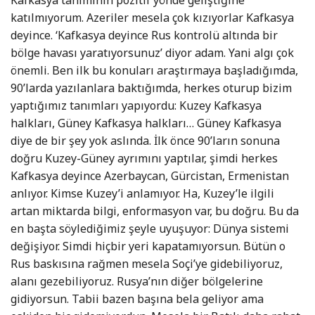
katılmıyorum. Azeriler mesela çok kızıyorlar Kafkasya
deyince. ‘Kafkasya deyince Rus kontrolü altında bir
bölge havası yaratıyorsunuz’ diyor adam. Yani algı çok
önemli. Ben ilk bu konuları araştırmaya başladığımda,
90’larda yazılanlara baktığımda, herkes oturup bizim
yaptığımız tanımları yapıyordu: Kuzey Kafkasya
halkları, Güney Kafkasya halkları… Güney Kafkasya
diye de bir şey yok aslında. İlk önce 90’ların sonuna
doğru Kuzey-Güney ayrımını yaptılar, şimdi herkes
Kafkasya deyince Azerbaycan, Gürcistan, Ermenistan
anlıyor. Kimse Kuzey’i anlamıyor. Ha, Kuzey’le ilgili
artan miktarda bilgi, enformasyon var, bu doğru. Bu da
en başta söylediğimiz şeyle uyuşuyor: Dünya sistemi
değişiyor. Simdi hiçbir yeri kapatamıyorsun. Bütün o
Rus baskısına rağmen mesela Soçi’ye gidebiliyoruz,
alanı gezebiliyoruz. Rusya’nın diğer bölgelerine
gidiyorsun. Tabii bazen başına bela geliyor ama