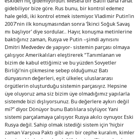
eskiden hiç gidemiyordun. Mesela bir Batılı daha rahat
gidebiliyor bize göre. Rus bunu, bir kontrol edemez
hale geldi, iki kontrol etmek istemiyor. Vladimir Putin’in
2007’nin ilk konuşmasından sonra ‘İkinci Soğuk Savaş
mı başlıyor’ diye sordular… Hayır, konuşma metinlerine
baktığınız zaman, Rusya ve Putin –şimdi aynısını
Dmitri Medvedev de yapıyor- sistemin parçası olmaya
çalışıyor. Amerikalıları eleştirerek “Tanımlanan ve
bizim de kabul ettiğimiz ve bu yüzden Sovyetler
Birliği’nin çökmesine sebep olduğumuz Batı
dünyasının değerleri, eşit ülkeler, uluslararası
örgütlerin oluşturduğu sistemin parçasıyız. Hepsine
üye oluyoruz ama siz bizim üye olmadığımız yapılarla
sistemde bizi dışlıyorsunuz. Bu değerlere aykırı değil
mi?” diyor. Dönüyor bunu Batılılara söylüyor. Yani
sistemi parçalamaya çalışıyor. Rusya akılcı oynuyor. Eski
Rusya değil. Sahip olmak istediği sistem için ‘hiçbir
zaman Varşova Paktı gibi ayrı bir cephe kuralım, kimler