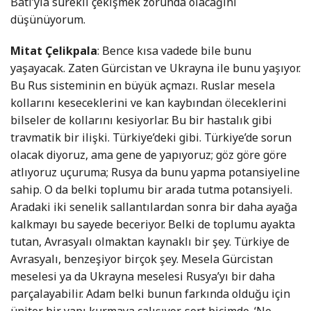
Batı’yla sürekli çekişmek zorunda olacağını
düşünüyorum.
Mitat Çelikpala
: Bence kısa vadede bile bunu
yaşayacak. Zaten Gürcistan ve Ukrayna ile bunu yaşıyor.
Bu Rus sisteminin en büyük açmazı. Ruslar mesela
kollarını keseceklerini ve kan kaybından öleceklerini
bilseler de kollarını kesiyorlar. Bu bir hastalık gibi
travmatik bir ilişki. Türkiye’deki gibi. Türkiye’de sorun
olacak diyoruz, ama gene de yapıyoruz; göz göre göre
atlıyoruz uçuruma; Rusya da bunu yapma potansiyeline
sahip. O da belki toplumu bir arada tutma potansiyeli.
Aradaki iki senelik sallantılardan sonra bir daha ayağa
kalkmayı bu sayede beceriyor. Belki de toplumu ayakta
tutan, Avrasyalı olmaktan kaynaklı bir şey. Türkiye de
Avrasyalı, benzeşiyor birçok şey. Mesela Gürcistan
meselesi ya da Ukrayna meselesi Rusya’yı bir daha
parçalayabilir. Adam belki bunun farkında olduğu için
üniter bir yapı kurmaya çalışıyor, sert biçimde. ‘Ne