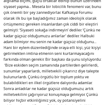
algılama biçimi, güçlü ortaklar edinip bunun üzerinden
siyaset yapma… Mesela bir lobicilik fenomeni var, bunu
çok önemli bir şey zannediyorlar. Kafkasya Forumu
olarak ilk bu işe başladığımız zaman ideolojik olarak
örtüşmemiz gereken insanlardan çok ciddi bir eleştiri
gelmişti: ‘Siyaseti sokağa indirmeyin’ dediler. ‘Çünkü ne
kadar güçsüz olduğumuzu anlarlar’ dediler. Halbuki
adam bilmiyor mu senin ne kadar güçsüz olduğunu…
Hani bir eylem düzenlediğinde oraya elli kişi, yüz kişiyi
getirmekten imtina etmenin seni kurtarmayacağını
farkında olman gerekir. Bir başkası da şunu söylüyordu:
‘Bize eskiden seçim zamanında partilerden gelirlerdi,
sunumlar yaparlardı, milletvekili çıkarırız diye talepte
bulunurlardı. Çünkü örgütlü bir toplum yoktu ve
bulabildikleri en ilkel örgütlere dalıyordu adamlar.
Sonra anladılar ne kadar güçsüz olduğumuzu; artık
milletvekilini çağırıyoruz konuşmaya gelmiyor. Çünkü
biliyor hiçbir etkinliğimiz yok, oy potansiyelini