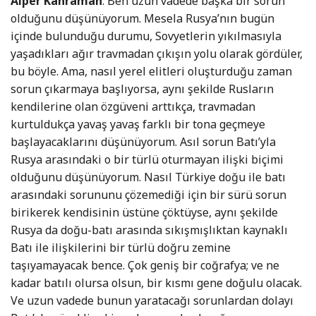
Alper Kahraman
: Ben uzun vadede başka bir sorun
olduğunu düşünüyorum. Mesela Rusya’nın bugün
içinde bulunduğu durumu, Sovyetlerin yıkılmasıyla
yaşadıkları ağır travmadan çıkışın yolu olarak gördüler,
bu böyle. Ama, nasıl yerel elitleri oluşturduğu zaman
sorun çıkarmaya başlıyorsa, aynı şekilde Rusların
kendilerine olan özgüveni arttıkça, travmadan
kurtuldukça yavaş yavaş farklı bir tona geçmeye
başlayacaklarını düşünüyorum. Asıl sorun Batı’yla
Rusya arasındaki o bir türlü oturmayan ilişki biçimi
olduğunu düşünüyorum. Nasıl Türkiye doğu ile batı
arasındaki sorununu çözemediği için bir sürü sorun
birikerek kendisinin üstüne çöktüyse, aynı şekilde
Rusya da doğu-batı arasında sıkışmışlıktan kaynaklı
Batı ile ilişkilerini bir türlü doğru zemine
taşıyamayacak bence. Çok geniş bir coğrafya; ve ne
kadar batılı olursa olsun, bir kısmı gene doğulu olacak.
Ve uzun vadede bunun yaratacağı sorunlardan dolayı