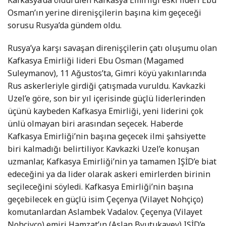
Osman’ın yerine direnişçilerin başına kim geçeceği
sorusu Rusya’da gündem oldu.
Rusya’ya karşı savaşan direnişçilerin çatı oluşumu olan
Kafkasya Emirliği lideri Ebu Osman (Magamed
Suleymanov), 11 Ağustos’ta, Gimri köyü yakınlarında
Rus askerleriyle girdiği çatışmada vuruldu. Kavkazki
Uzel’e göre, son bir yıl içerisinde güçlü liderlerinden
üçünü kaybeden Kafkasya Emirliği, yeni liderini çok
ünlü olmayan biri arasından seçecek. Haberde
Kafkasya Emirliği’nin başına geçecek ilmi şahsiyette
biri kalmadığı belirtiliyor. Kavkazki Uzel’e konuşan
uzmanlar, Kafkasya Emirliği’nin ya tamamen IŞİD’e biat
edeceğini ya da lider olarak askeri emirlerden birinin
seçileceğini söyledi. Kafkasya Emirliği’nin başına
geçebilecek en güçlü isim Çeçenya (Vilayet Nohçiço)
komutanlardan Aslambek Vadalov. Çeçenya (Vilayet
Nohçiyço) emiri Hamzat’ın (Aslan Byutukayev) IŞİD’e