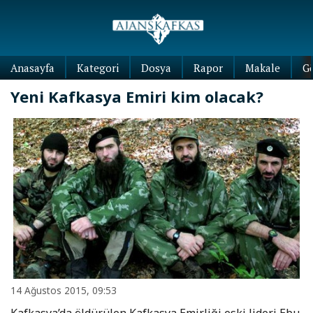
Anasayfa
Kategori
Dosya
Rapor
Makale
G
Yeni Kafkasya Emiri kim olacak?
14 Ağustos 2015, 09:53
Kafkasya’da öldürülen Kafkasya Emirliği eski lideri Ebu