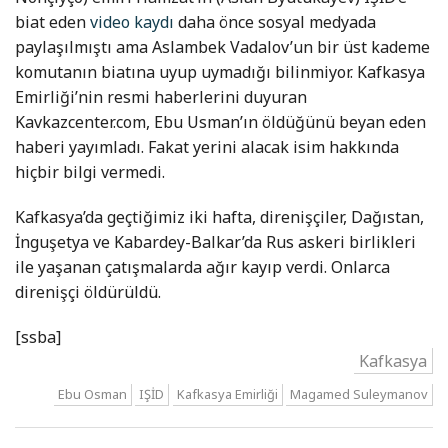
biat eden
video kaydı
daha önce sosyal medyada
paylaşılmıştı ama Aslambek Vadalov’un bir üst kademe
komutanın biatına uyup uymadığı bilinmiyor. Kafkasya
Emirliği’nin resmi haberlerini duyuran
Kavkazcenter.com, Ebu Usman’ın öldüğünü beyan eden
haberi yayımladı. Fakat yerini alacak isim hakkında
hiçbir bilgi vermedi.
Kafkasya’da geçtiğimiz iki hafta, direnişçiler, Dağıstan,
İnguşetya ve Kabardey-Balkar’da Rus askeri birlikleri
ile yaşanan çatışmalarda ağır kayıp verdi. Onlarca
direnişçi öldürüldü.
[ssba]
Kafkasya
Ebu Osman
IŞİD
Kafkasya Emirliği
Magamed Suleymanov