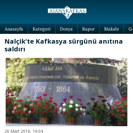
Anasayfa
Kategori
Dosya
Rapor
Makale
G
Nalçik’te Kafkasya sürgünü anıtına
saldırı
26 Mart 2016, 16:04