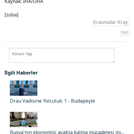
Kaynak: İHA/DHA
[ssba]
Krasnodar Kray
Soçi
İlgili Haberler
Drau Vadisine Yolculuk: 1 - Budapeşte
Rusya'nın ekonomisi ayakta kalma mücadelesi mı…