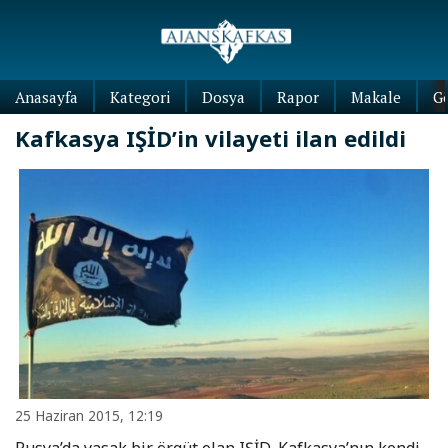
Anasayfa
Kategori
Dosya
Rapor
Makale
G
Kafkasya IŞİD’in vilayeti ilan edildi
25 Haziran 2015, 12:19
Rusya’da yasak bir örgüt olan IŞİD, Kafkasya’nın kendi