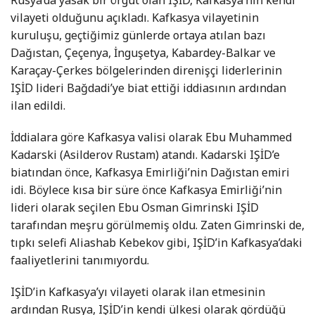
vilayeti olduğunu açıkladı. Kafkasya vilayetinin
kuruluşu, geçtiğimiz günlerde ortaya atılan bazı
Dağıstan, Çeçenya, İnguşetya, Kabardey-Balkar ve
Karaçay-Çerkes bölgelerinden direnişçi liderlerinin
IŞİD lideri Bağdadi’ye biat ettiği iddiasının ardından
ilan edildi.
İddialara göre Kafkasya valisi olarak Ebu Muhammed
Kadarski (Asilderov Rustam) atandı. Kadarski IŞİD’e
biatından önce, Kafkasya Emirliği’nin Dağıstan emiri
idi. Böylece kısa bir süre önce Kafkasya Emirliği’nin
lideri olarak seçilen Ebu Osman Gimrinski IŞİD
tarafından meşru görülmemiş oldu. Zaten Gimrinski de,
tıpkı selefi Aliashab Kebekov gibi, IŞİD’in Kafkasya’daki
faaliyetlerini tanımıyordu.
IŞİD’in Kafkasya’yı vilayeti olarak ilan etmesinin
ardından Rusya, IŞİD’in kendi ülkesi olarak gördüğü