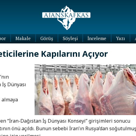
por
Makale
Görüş
Söyleşi
İnceleme
Yazı
Köşe
eticilerine Kapılarını Açıyor
Yazıları
Blog
Yazıları
’nın
n İş Dünyası
i almaya
ren “İran-Dağıstan İş Dünyası Konseyi” girişimleri sonucu
atının önü açıldı. Bunun sebebi İran’ın Rusya’dan soğutulmu
ine izin verilmesi.