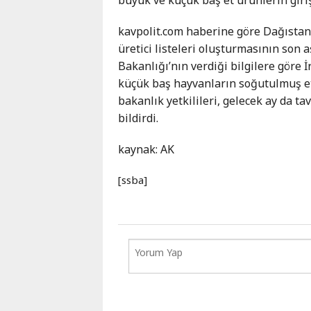
Karaçay-
Çerkes
kavpolit.com haberine göre Dağısta
Krasnodar
üretici listeleri oluşturmasının son
Kray
Bakanlığı’nın verdiği bilgilere göre İ
Kuzey
küçük baş hayvanların soğutulmuş et
Osetya
bakanlık yetkilileri, gelecek ay da t
Stavropol
bildirdi.
Kray
kaynak: AK
[ssba]