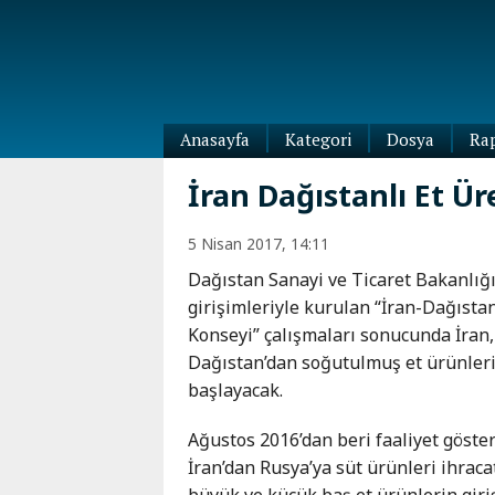
Anasayfa
Kategori
Dosya
Ra
Diaspora
İran Dağıstanlı Et Ür
Dünya
Kafkasya
5 Nisan 2017, 14:11
Abhazya
Kafkas-
Dağıstan Sanayi ve Ticaret Bakanlığı
Ötesi
Adıgey
girişimleriyle kurulan “İran-Dağısta
Azerbaycan
Çeçenya
Konseyi” çalışmaları sonucunda İran,
Ermenistan
Dağıstan
Dağıstan’dan soğutulmuş et ürünler
Gürcistan
Güney
başlayacak.
Osetya
İnguşetya
Ağustos 2016’dan beri faaliyet göste
Kabardey-
İran’dan Rusya’ya süt ürünleri ihrac
Balkar
büyük ve küçük baş et ürünlerin giriş