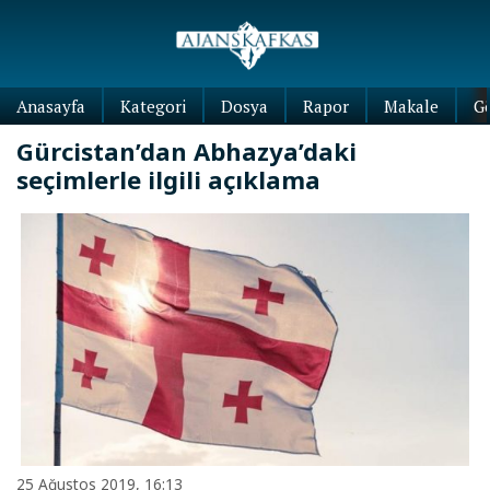
Anasayfa
Kategori
Dosya
Rapor
Makale
G
Gürcistan’dan Abhazya’daki
seçimlerle ilgili açıklama
25 Ağustos 2019, 16:13