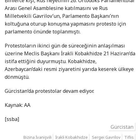
Binlerce kişi, Rus heyetinin 26. Ortodoks Parlamentolar
Arası Genel Asamblesine katılmasını ve Rus
Milletvekili Gavrilov’un, Parlamento Başkanı’nın
koltuğuna oturup konuşma yapmasını protesto için
parlamento önünde toplanmıştı.
Protestoların ikinci gün de süreceğinin anlaşılması
üzerine Meclis Başkanı İrakli Kobakhidze 21 Haziran’da
istifa ettiğini duyurmuştu. Kobakhidze,
Azerbaycan’daki resmi ziyaretini yarıda keserek ülkeye
dönmüştü.
Gürcistan’da protestolar devam ediyor.
Kaynak: AA
[ssba]
Gürcistan
Bizina İvanişvili
İrakli Kobakhidze
Sergei Gavrilov
Tiflis