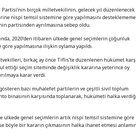
 Partisi’nin birçok milletvekilinin, gelecek yıl düzenlenecek
erine nispi temsil sistemine göre yapılmasını desteklememe
nin partisinden ayrılmasına sebep oldu.
ında, 2020’den itibaren ülkede genel seçimlerin çoğunluk
e göre yapılmasına ilişkin oylama yapıldı.
etvekilleri, birkaç ay önce Tiflis’te düzenlenen hükümet karş
 ettiği seçim siteminde değişiklik kararına yeterince oy
yrılmaya karar verdi.
österen bazı muhalefet partilerin ve çeşitli sivil toplum
ento binasının karşısında toplanarak, hükümeti halka verdiğ
e ülkede genel seçimlerin artık nispi temsil sistemine göre
se böyle bir kararın çıkmasının halka ihanet etmesi anlamı