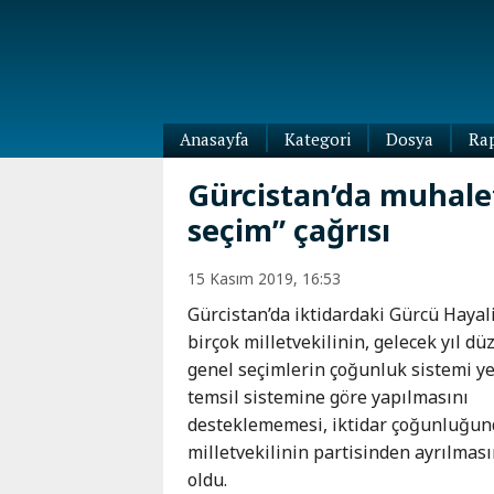
Anasayfa
Kategori
Dosya
Ra
Diaspora
Gürcistan’da muhale
Dünya
seçim” çağrısı
Kafkasya
Abhazya
Kafkas-
15 Kasım 2019, 16:53
Ötesi
Adıgey
Azerbaycan
Gürcistan’da iktidardaki Gürcü Hayali
Çeçenya
Ermenistan
birçok milletvekilinin, gelecek yıl d
Dağıstan
genel seçimlerin çoğunluk sistemi ye
Gürcistan
Güney
temsil sistemine göre yapılmasını
Osetya
desteklememesi, iktidar çoğunluğun
İnguşetya
milletvekilinin partisinden ayrılmas
Kabardey-
oldu.
Balkar