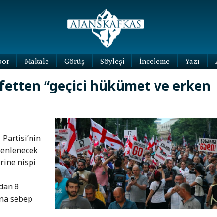
por
Makale
Görüş
Söyleşi
İnceleme
Yazı
Köşe
fetten “geçici hükümet ve erken
Yazıları
Blog
Yazıları
 Partisi’nin
üzenlenecek
rine nispi
dan 8
ına sebep