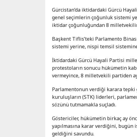
Karaçay-
Gürcistan’da iktidardaki Gürcü Hayali
Çerkes
genel seçimlerin çoğunluk sistemi y
Krasnodar
iktidar çoğunluğundan 8 milletvekili
Kray
Kuzey
Başkent Tiflis’teki Parlamento Binas
Osetya
sistemi yerine, nispi temsil sistemin
Stavropol
Kray
İktidardaki Gürcü Hayali Partisi mill
protestoların sonucu hükümetin kabul
vermeyince, 8 milletvekili partiden a
Parlamentonun verdiği karara tepki g
kuruluşların (STK) liderleri, parlam
sözünü tutmamakla suçladı.
Göstericiler, hükümetin birkaç ay önc
yapılmasına karar verdiğini, bugün i
geldiğini savundu.