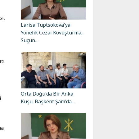
si,
Larisa Tuptsokova'ya
Yönelik Cezai Kovuşturma,
Suçun…
ıtı
Orta Doğu'da Bir Anka
i
Kuşu: Başkent Şam'da…
na