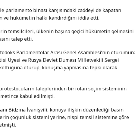
le parlamento binası karşısındaki caddeyi de kapatan
in ve hükümetin halkı kandırdığını iddia etti.
in temsilcileri, ülkenin başına geçici hükümetin gelmesini
ını talep etti.
Ortodoks Parlamentolar Arası Genel Asamblesi’nin oturumun
isi Üyesi ve Rusya Devlet Duması Milletvekili Sergei
 koltuğuna oturup, konuşma yapmasına tepki olarak
protestocuların taleplerinden biri olan seçim sisteminin
metince kabul edilmişti.
anı Bidzina İvanişvili, konuya ilişkin düzenlediği basın
lerin çoğunluk sistemi yerine, nispi temsil sistemine göre
etmişti.