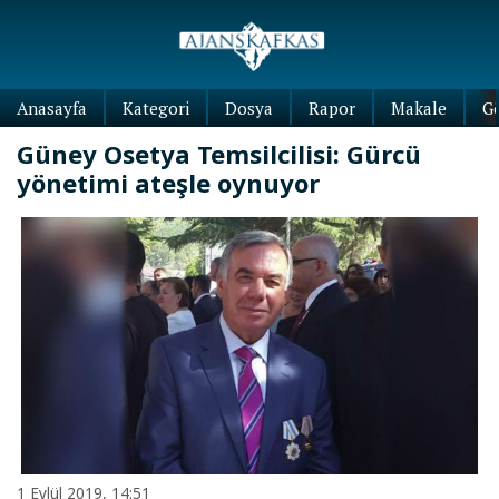
Anasayfa
Kategori
Dosya
Rapor
Makale
G
Güney Osetya Temsilcilisi: Gürcü
yönetimi ateşle oynuyor
1 Eylül 2019, 14:51