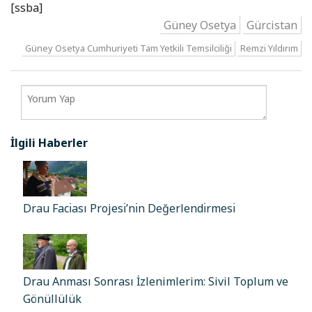
[ssba]
Güney Osetya
Gürcistan
Güney Osetya Cumhuriyeti Tam Yetkili Temsilciliği
Remzi Yıldırım
İlgili Haberler
Drau Facı̇ası Projesı̇’nı̇n Değerlendı̇rmesı̇
Drau Anması Sonrası İzlenimlerim: Sivil Toplum ve
Gönüllülük