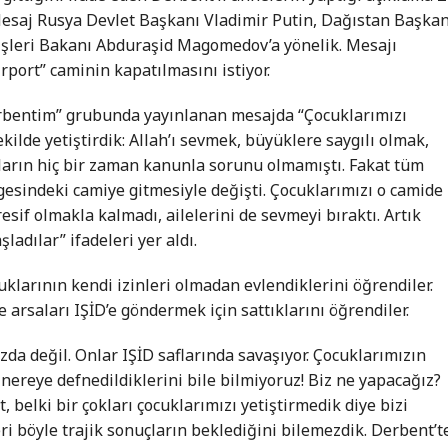
Mesaj Rusya Devlet Başkanı Vladimir Putin, Dağıstan Başkan
işleri Bakanı Abduraşid Magomedov’a yönelik. Mesajı
port” caminin kapatılmasını istiyor.
rbentim” grubunda yayınlanan mesajda “Çocuklarımızı
kilde yetiştirdik: Allah’ı sevmek, büyüklere saygılı olmak,
nların hiç bir zaman kanunla sorunu olmamıştı. Fakat tüm
gesindeki camiye gitmesiyle değişti. Çocuklarımızı o camide
esif olmakla kalmadı, ailelerini de sevmeyi bıraktı. Artık
dılar” ifadeleri yer aldı.
uklarının kendi izinleri olmadan evlendiklerini öğrendiler.
 arsaları IŞİD’e göndermek için sattıklarını öğrendiler.
a değil. Onlar IŞİD saflarında savaşıyor. Çocuklarımızın
 nereye defnedildiklerini bile bilmiyoruz! Biz ne yapacağız?
 belki bir çokları çocuklarımızı yetiştirmedik diye bizi
ri böyle trajik sonuçların beklediğini bilemezdik. Derbent’t