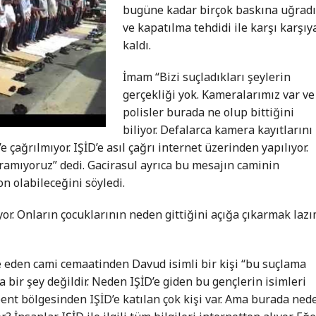
bugüne kadar birçok baskına uğrad
ve kapatılma tehdidi ile karşı karşıy
kaldı.
İmam “Bizi suçladıkları şeylerin
gerçekliği yok. Kameralarımız var ve
polisler burada ne olup bittiğini
biliyor. Defalarca kamera kayıtlarını
e çağrılmıyor. IŞİD’e asıl çağrı internet üzerinden yapılıyor.
amıyoruz” dedi. Gacirasul ayrıca bu mesajın caminin
n olabileceğini söyledi.
or. Onların çocuklarının neden gittiğini açığa çıkarmak laz
eden cami cemaatinden Davud isimli bir kişi “bu suçlama
bir şey değildir. Neden IŞİD’e giden bu gençlerin isimleri
ent bölgesinden IŞİD’e katılan çok kişi var. Ama burada ned