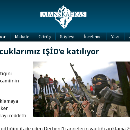
por
Makale
Görüş
Söyleşi
İnceleme
Yazı
Köşe
uklarımız IŞİD’e katılıyor
Yazıları
Blog
Yazıları
tiğini
 camiinin
çıklamaya
sker
ayı reddetti.
gittiğini ifade eden Derbent’li annelerin yaptığı açıklama 2