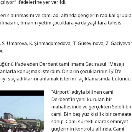
çılıyor” ifadelerine yer verildi.
rin alınmasını ve cami adı altında gençlerin radikal grupla
lmasını, binanın yetim çocuklara ya da yaşlılara tahsis
a, S. Umarova, K. Şihmagomedova, T. Guseyinova, Z. Gaciyeva
r.
düğünü ifade eden Derbent cami imamı Gacirasul “Mesajı
anlarla konuşmak isterdim. Onların çocuklarının IŞİD’e
amiyi suçladıklarını anlamak isterim” açıklamasında bulundu.
“Airport” adıyla bilinen cami
Derbent’in yeni kurulan bir
mahallesinde ve gerçekten Selefi bi
cami. Bin beş yüz kişilik bir cemaate
sahip. Cami sürekli olarak emniyet
güçlerinin kontrolü altında. Cami