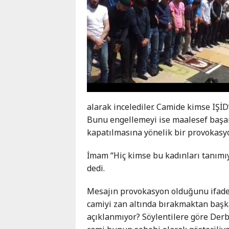
alarak incelediler. Camide kimse IŞİD’
Bunu engellemeyi ise maalesef başar
kapatılmasına yönelik bir provokasyo
İmam “Hiç kimse bu kadınları tanımıy
dedi.
Mesajın provokasyon olduğunu ifade 
camiyi zan altında bırakmaktan başka 
açıklanmıyor? Söylentilere göre Derb