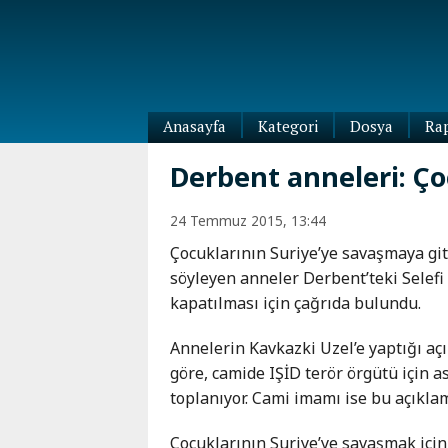
Anasayfa
Kategori
Dosya
Ra
Diaspora
Derbent anneleri: Çoc
Dünya
Kafkasya
24 Temmuz 2015, 13:44
Abhazya
Kafkas-
Çocuklarının Suriye’ye savaşmaya git
Ötesi
Adıgey
söyleyen anneler Derbent’teki Selefi
Azerbaycan
Çeçenya
kapatılması için çağrıda bulundu.
Ermenistan
Dağıstan
Gürcistan
Güney
Annelerin Kavkazki Uzel’e yaptığı a
Osetya
göre, camide IŞİD terör örgütü için a
İnguşetya
toplanıyor. Cami imamı ise bu açıklam
Kabardey-
Balkar
Çocuklarının Suriye’ye savaşmak için 