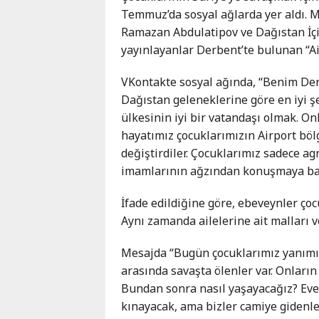
Karaçay-
Temmuz’da sosyal ağlarda yer aldı. 
Çerkes
Ramazan Abdulatipov ve Dağıstan İç
Krasnodar
yayınlayanlar Derbent’te bulunan “Air
Kray
VKontakte sosyal ağında, “Benim De
Kuzey
Dağıstan geleneklerine göre en iyi şe
Osetya
ülkesinin iyi bir vatandaşı olmak. O
Stavropol
hayatımız çocuklarımızın Airport böl
Kray
değiştirdiler. Çocuklarımız sadece agr
imamlarının ağzından konuşmaya başla
İfade edildiğine göre, ebeveynler çoc
Aynı zamanda ailelerine ait malları ve
Mesajda “Bugün çocuklarımız yanımızd
arasında savaşta ölenler var. Onların
Bundan sonra nasıl yaşayacağız? Evet,
kınayacak, ama bizler camiye gidenle