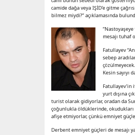
cami bunun sebebi olarak gösteriliyor?
camide dağa veya IŞİD’e gitme çağrısı
bilmez miydi?” açıklamasında bulund
“Nastoyaşeye 
mesajı tuhaf 
Fatullayev “An
sebep aradıla
çözülmeyecek. 
Kesin sayıyı d
Fatullayev’in 
yurt dışına çı
turist olarak gidiyorlar, oradan da Su
çoğunlukla öldüklerinde, okudukları
afişe etmiyorlar, çünkü emniyet güçl
Derbent emniyet güçleri de mesajı yayı