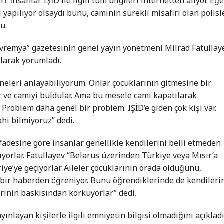
 İnsanlar IŞİD ile ilgili tüm bilgileri internetten alıyor. Eğ
 yapılıyor olsaydı bunu, caminin sürekli misafiri olan polisl
u.
vremya” gazetesinin genel yayın yönetmeni Milrad Fatullay
olarak yorumladı.
neleri anlayabiliyorum. Onlar çocuklarının gitmesine bir
r ve camiyi buldular. Ama bu mesele cami kapatılarak
Problem daha genel bir problem. IŞİD’e giden çok kişi var.
ahi bilmiyoruz” dedi.
ifadesine göre insanlar genellikle kendilerini belli etmeden
kıyorlar. Fatullayev “Belarus üzerinden Türkiye veya Mısır’a
riye’ye geçiyorlar. Aileler çocuklarının orada olduğunu,
 bir haberden öğreniyor. Bunu öğrendiklerinde de kendileri
erinin baskısından korkuyorlar” dedi.
nlayan kişilerle ilgili emniyetin bilgisi olmadığını açıkladı