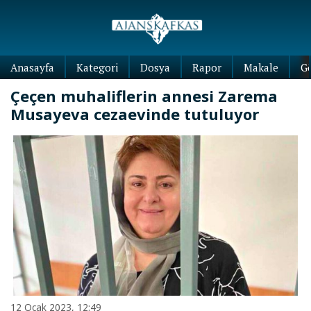
Anasayfa
Kategori
Dosya
Rapor
Makale
G
Çeçen muhaliflerin annesi Zarema
Musayeva cezaevinde tutuluyor
12 Ocak 2023, 12:49