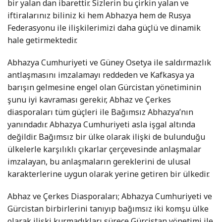
bir yalan dan ibarettir. Sizlerin bu çirkin yalan ve
iftiralarınız biliniz ki hem Abhazya hem de Rusya
Federasyonu ile ilişkilerimizi daha güçlü ve dinamik
hale getirmektedir.
Abhazya Cumhuriyeti ve Güney Osetya ile saldırmazlık
antlaşmasını imzalamayı reddeden ve Kafkasya ya
barışın gelmesine engel olan Gürcistan yönetiminin
şunu iyi kavraması gerekir, Abhaz ve Çerkes
diasporaları tüm güçleri ile Bağımsız Abhazya’nın
yanındadır. Abhazya Cumhuriyeti asla işgal altında
değildir. Bağımsız bir ülke olarak ilişki de bulunduğu
ülkelerle karşılıklı çıkarlar çerçevesinde anlaşmalar
imzalayan, bu anlaşmaların gereklerini de ulusal
karakterlerine uygun olarak yerine getiren bir ülkedir.
Abhaz ve Çerkes Diasporaları; Abhazya Cumhuriyeti ve
Gürcistan birbirlerini tanıyıp bağımsız iki komşu ülke
olarak ilişki kurmadıkları sürece Gürcistan yönetimi ile