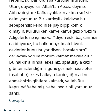
Hepiniz kurban olun da kurtulalım sizden.
Utanç duyuyoruz. Allah’tan Abaza deyince,
Abhaz deyince Kafkasyalıların aklına sırf siz
gelmiyorsunuz. Bir kardeşlik kaldıysa bu
sebeptendir, kendinize pay biçip komik
olmayın. Kurulurken kahve kahve gezip “Bizim
Adigelerle ne işimiz var” diyen eski başkanınızı
da biliyoruz, bu halklar ayrılmalı büyük
devletler bunu istiyor diyen “hocalarınızı”
da.Saysak yorum morum kalmaz makale olur.
Bu halkın alnında lekesiniz, spatulayla kazır
gibi temizlendiğiniz günü görmek nasip olur
inşallah. Çerkes halkıyla kardeşliğin adını
anmak sizin gibilere kalmadı, yallah Rus
kapısına! Vebalmiş, vebal nedir biliyorsunuz
sanki.
Cevapla