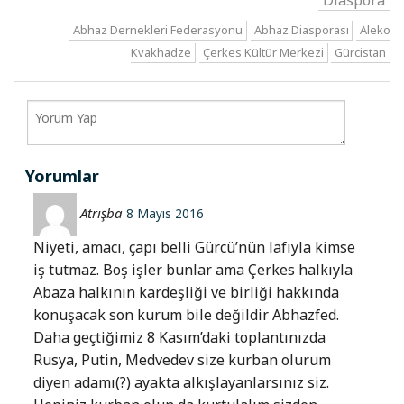
Abhaz Dernekleri Federasyonu
Abhaz Diasporası
Aleko
Kvakhadze
Çerkes Kültür Merkezi
Gürcistan
Yorumlar
Atrışba
8 Mayıs 2016
Niyeti, amacı, çapı belli Gürcü’nün lafıyla kimse
iş tutmaz. Boş işler bunlar ama Çerkes halkıyla
Abaza halkının kardeşliği ve birliği hakkında
konuşacak son kurum bile değildir Abhazfed.
Daha geçtiğimiz 8 Kasım’daki toplantınızda
Rusya, Putin, Medvedev size kurban olurum
diyen adamı(?) ayakta alkışlayanlarsınız siz.