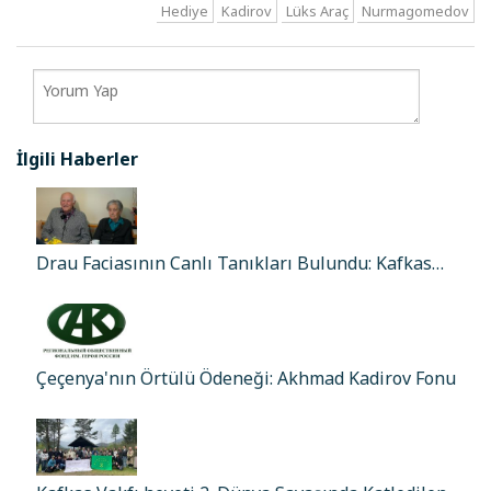
Hediye
Kadirov
Lüks Araç
Nurmagomedov
İlgili Haberler
Drau Faciasının Canlı Tanıkları Bulundu: Kafkas…
Çeçenya'nın Örtülü Ödeneği: Akhmad Kadirov Fonu