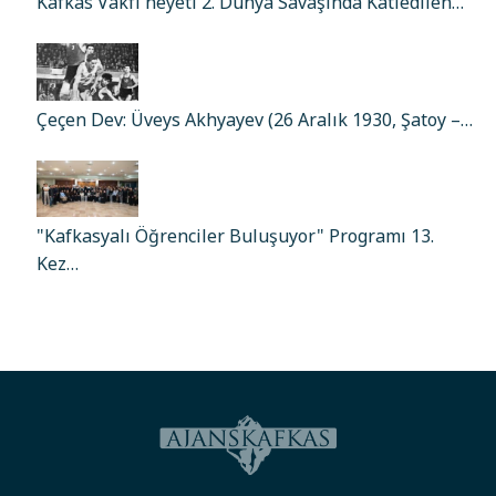
Kafkas Vakfı heyeti 2. Dünya Savaşında Katledilen…
Çeçen Dev: Üveys Akhyayev (26 Aralık 1930, Şatoy –…
"Kafkasyalı Öğrenciler Buluşuyor" Programı 13.
Kez…