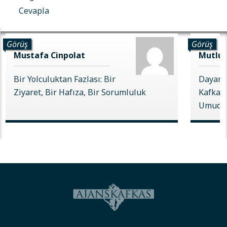
Cevapla
Görüş
Görüş
Mustafa Cinpolat
Mutlu 
Bir Yolculuktan Fazlası: Bir
Dayanı
Ziyaret, Bir Hafıza, Bir Sorumluluk
Kafkas 
Umudu