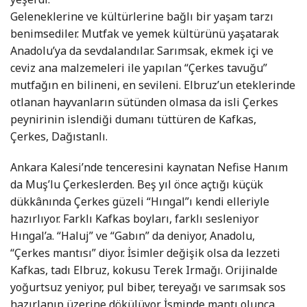
Geleneklerine ve kültürlerine bağlı bir yaşam tarzı
benimsediler. Mutfak ve yemek kültürünü yaşatarak
Anadolu’ya da sevdalandılar. Sarımsak, ekmek içi ve
ceviz ana malzemeleri ile yapılan “Çerkes tavuğu”
mutfağın en bilineni, en sevileni. Elbruz’un eteklerinde
otlanan hayvanların sütünden olmasa da isli Çerkes
peynirinin islendiği dumanı tüttüren de Kafkas,
Çerkes, Dağıstanlı.
Ankara Kalesi’nde tenceresini kaynatan Nefise Hanım
da Muş’lu Çerkeslerden. Beş yıl önce açtığı küçük
dükkânında Çerkes güzeli “Hıngal”ı kendi elleriyle
hazırlıyor. Farklı Kafkas boyları, farklı sesleniyor
Hıngal’a. “Haluj” ve “Gabın” da deniyor, Anadolu,
“Çerkes mantısı” diyor. İsimler değişik olsa da lezzeti
Kafkas, tadı Elbruz, kokusu Terek Irmağı. Orijinalde
yoğurtsuz yeniyor, pul biber, tereyağı ve sarımsak sos
hazırlanıp üzerine dökülüyor. İsminde mantı olunca