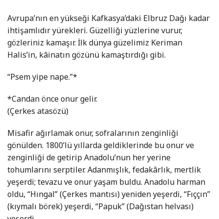
Avrupa’nın en yükseği Kafkasya’daki Elbruz Dağı kadar
ihtişamlıdır yürekleri. Güzelliği yüzlerine vurur,
gözleriniz kamaşır. İlk dünya güzelimiz Keriman
Halis’in, kâinatın gözünü kamaştırdığı gibi.
“Psem yipe nape.”*
*Candan önce onur gelir.
(Çerkes atasözü)
Misafir ağırlamak onur, sofralarının zenginliği
gönülden. 1800’lü yıllarda geldiklerinde bu onur ve
zenginliği de getirip Anadolu’nun her yerine
tohumlarını serptiler. Adanmışlık, fedakârlık, mertlik
yeşerdi; tevazu ve onur yaşam buldu. Anadolu harman
oldu, “Hıngal” (Çerkes mantısı) yeniden yeşerdi, “Fıççın”
(kıymalı börek) yeşerdi, “Papuk” (Dağıstan helvası)
yeşerdi.