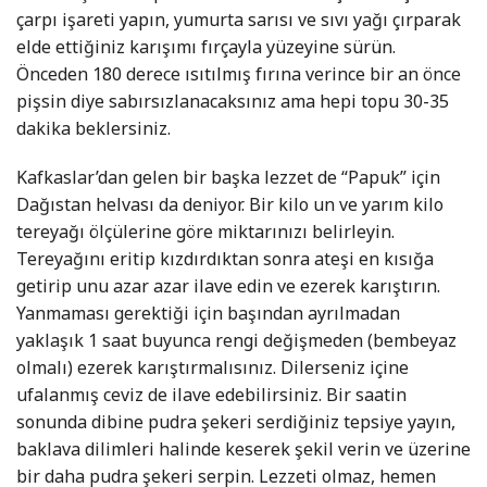
çarpı işareti yapın, yumurta sarısı ve sıvı yağı çırparak
elde ettiğiniz karışımı fırçayla yüzeyine sürün.
Önceden 180 derece ısıtılmış fırına verince bir an önce
pişsin diye sabırsızlanacaksınız ama hepi topu 30-35
dakika beklersiniz.
Kafkaslar’dan gelen bir başka lezzet de “Papuk” için
Dağıstan helvası da deniyor. Bir kilo un ve yarım kilo
tereyağı ölçülerine göre miktarınızı belirleyin.
Tereyağını eritip kızdırdıktan sonra ateşi en kısığa
getirip unu azar azar ilave edin ve ezerek karıştırın.
Yanmaması gerektiği için başından ayrılmadan
yaklaşık 1 saat buyunca rengi değişmeden (bembeyaz
olmalı) ezerek karıştırmalısınız. Dilerseniz içine
ufalanmış ceviz de ilave edebilirsiniz. Bir saatin
sonunda dibine pudra şekeri serdiğiniz tepsiye yayın,
baklava dilimleri halinde keserek şekil verin ve üzerine
bir daha pudra şekeri serpin. Lezzeti olmaz, hemen