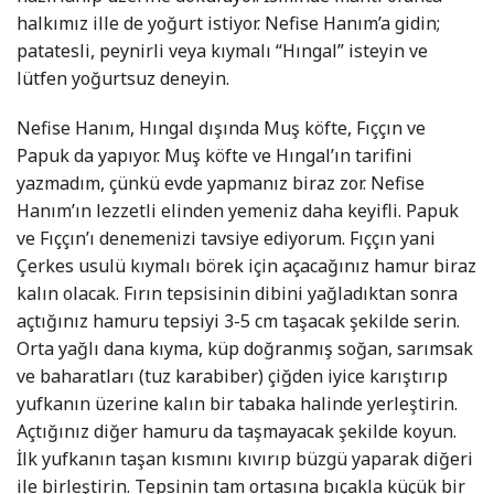
halkımız ille de yoğurt istiyor. Nefise Hanım’a gidin;
patatesli, peynirli veya kıymalı “Hıngal” isteyin ve
lütfen yoğurtsuz deneyin.
Nefise Hanım, Hıngal dışında Muş köfte, Fıççın ve
Papuk da yapıyor. Muş köfte ve Hıngal’ın tarifini
yazmadım, çünkü evde yapmanız biraz zor. Nefise
Hanım’ın lezzetli elinden yemeniz daha keyifli. Papuk
ve Fıççın’ı denemenizi tavsiye ediyorum. Fıççın yani
Çerkes usulü kıymalı börek için açacağınız hamur biraz
kalın olacak. Fırın tepsisinin dibini yağladıktan sonra
açtığınız hamuru tepsiyi 3-5 cm taşacak şekilde serin.
Orta yağlı dana kıyma, küp doğranmış soğan, sarımsak
ve baharatları (tuz karabiber) çiğden iyice karıştırıp
yufkanın üzerine kalın bir tabaka halinde yerleştirin.
Açtığınız diğer hamuru da taşmayacak şekilde koyun.
İlk yufkanın taşan kısmını kıvırıp büzgü yaparak diğeri
ile birleştirin. Tepsinin tam ortasına bıçakla küçük bir