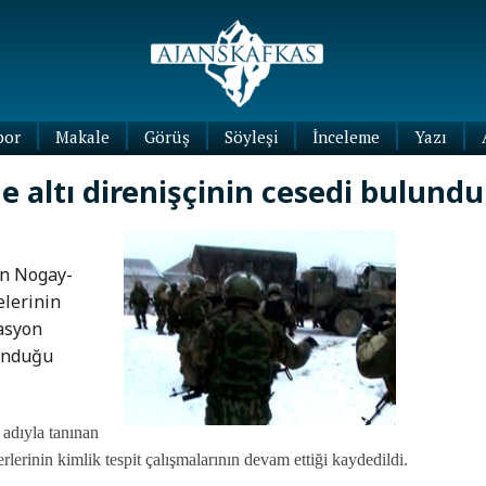
por
Makale
Görüş
Söyleşi
İnceleme
Yazı
Köşe
 altı direnişçinin cesedi bulundu
Yazıları
Blog
Yazıları
ın Nogay-
elerinin
rasyon
lunduğu
 adıyla tanınan
lerinin kimlik tespit çalışmalarının devam ettiği kaydedildi.