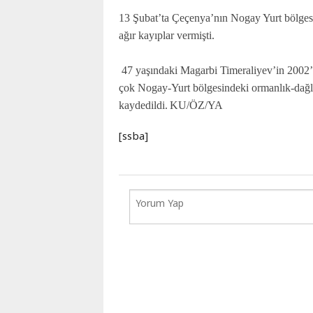
Karaçay-
13 Şubat’ta Çeçenya’nın Nogay Yurt bölgesi
Çerkes
ağır kayıplar vermişti.
Krasnodar
Kray
47 yaşındaki Magarbi Timeraliyev’in 2002’d
Kuzey
çok Nogay-Yurt bölgesindeki ormanlık-dağlı
Osetya
kaydedildi.
KU/ÖZ/YA
Stavropol
Kray
[ssba]