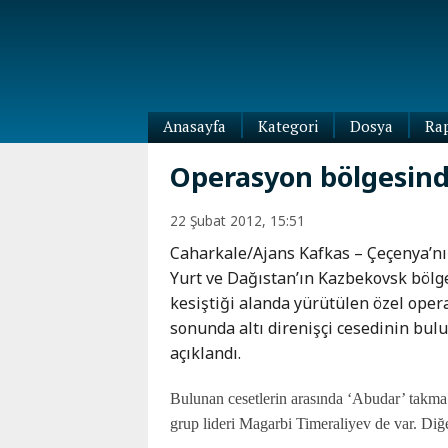
Anasayfa
Kategori
Dosya
Ra
Diaspora
Operasyon bölgesinde
Dünya
Kafkasya
22 Şubat 2012, 15:51
Abhazya
Kafkas-
Caharkale/Ajans Kafkas – Çeçenya’n
Ötesi
Adıgey
Yurt ve Dağıstan’ın Kazbekovsk bölg
Azerbaycan
Çeçenya
kesiştiği alanda yürütülen özel ope
Ermenistan
Dağıstan
sonunda altı direnişçi cesedinin bu
Gürcistan
Güney
açıklandı.
Osetya
İnguşetya
Bulunan cesetlerin arasında ‘Abudar’ takma
Kabardey-
grup lideri Magarbi Timeraliyev de var. Diğer
Balkar