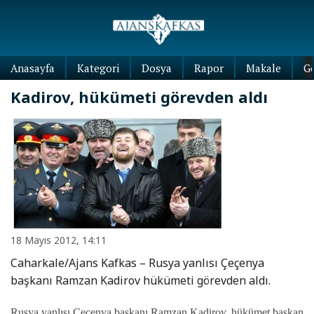
Anasayfa
Kategori
Dosya
Rapor
Makale
G
Kadirov, hükümeti görevden aldı
18 Mayıs 2012, 14:11
Caharkale/Ajans Kafkas – Rusya yanlısı Çeçenya
başkanı Ramzan Kadirov hükümeti görevden aldı.
Rusya yanlısı Çeçenya başkanı Ramzan Kadirov, hükümet başkan