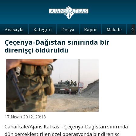
Anasayfa
Kategori
Dosya
Rapor
Makale
G
Çeçenya-Dağıstan sınırında bir
direnişçi öldürüldü
17 Nisan 2012, 20:18
Caharkale/Ajans Kafkas – Çeçenya-Dağıstan sınırında
dün gerçekleştirilen özel operasyonda bir direnişçi