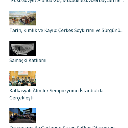
“Post-Sovyet Alanda Güç Mücadelesi: Azerbaycan ile…
Tarih, Kimlik ve Kayıp: Çerkes Soykırımı ve Sürgünü…
Samaşki Katliamı
Kafkasyalı Âlimler Sempozyumu İstanbul’da
Gerçekleşti
Dayanışma ile Güçlenen Kuzey Kafkas Diasporası