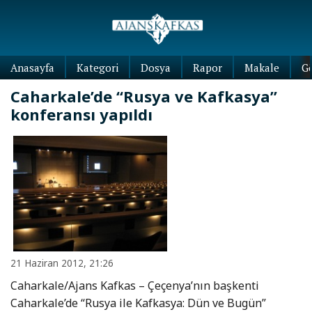
Anasayfa
Kategori
Dosya
Rapor
Makale
G
Caharkale’de “Rusya ve Kafkasya”
konferansı yapıldı
21 Haziran 2012, 21:26
Caharkale/Ajans Kafkas – Çeçenya’nın başkenti
Caharkale’de “Rusya ile Kafkasya: Dün ve Bugün”