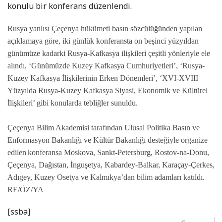
konulu bir konferans düzenlendi.
Rusya yanlısı Çeçenya hükümeti basın sözcülüğünden yapılan
açıklamaya göre, iki günlük konferansta on beşinci yüzyıldan
günümüze kadarki Rusya-Kafkasya ilişkileri çeşitli yönleriyle ele
alındı, ‘Günümüzde Kuzey Kafkasya Cumhuriyetleri’, ‘Rusya-
Kuzey Kafkasya İlişkilerinin Erken Dönemleri’, ‘XVI-XVIII
Yüzyılda Rusya-Kuzey Kafkasya Siyasi, Ekonomik ve Kültürel
İlişkileri’ gibi konularda tebliğler sunuldu.
Çeçenya Bilim Akademisi tarafından Ulusal Politika Basın ve
Enformasyon Bakanlığı ve Kültür Bakanlığı desteğiyle organize
edilen
konferansa Moskova, Sankt-Petersburg, Rostov-na-Donu,
Çeçenya, Dağıstan, İnguşetya, Kabardey-Balkar, Karaçay-Çerkes,
Adıgey, Kuzey Osetya ve Kalmıkya’dan bilim adamları katıldı.
RE/ÖZ/YA
[ssba]