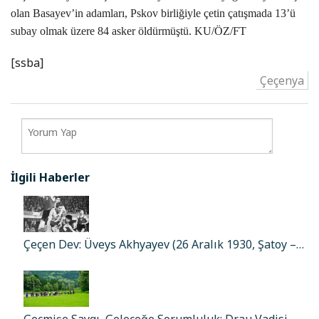
olan Basayev’in adamları, Pskov birliğiyle çetin çatışmada 13’ü
subay olmak üzere 84 asker öldürmüştü. KU/ÖZ/FT
[ssba]
Çeçenya
İlgili Haberler
Çeçen Dev: Üveys Akhyayev (26 Aralık 1930, Şatoy –…