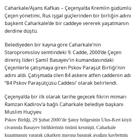
Caharkale/Ajans Kafkas – Çeçenya’da Kremlin güdümlü
Çeçen yönetimi, Rus işgal güçlerinden bir birliğin adını
başkent Caharkale’de bir caddeye vererek yaşatmanın
derdine düştü.
Belediyeden bir kayna göre Caharkale’nin
Staropromıslov semtindeki 9. Cadde, 2000’de Çeçen
direniş lideri Şamil Basayev’in kumandasındaki
Çeçenlerle çatışmaya giren Pskov Paraşüt Birliği’nin
adını aldı. Çatışmada ölen 84 askere atfen caddenin adı
“84 Pskov Paraşütçüsü Caddesi’ olarak belirlendi.
Çeçenya’da bir ilk olarak tarihe geçecek fikrin mimarı
Ramzan Kadirov’a bağlı Caharkale belediye başkanı
Muslim Huçiyev.
Pskov Birliği, 29 Şubat 2000’de Şatoy bölgesinin Ulus-Kert köyü
civarında Basayev birliklerinin önünü kesmişti. Caharkale
kuşatmasını yararak çıkarken mayına basarak ayağını kaybetmiş