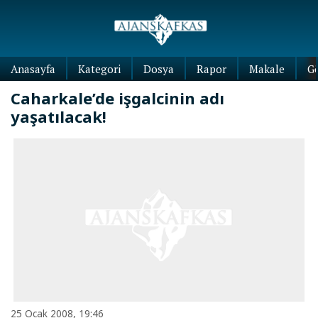
Anasayfa
Kategori
Dosya
Rapor
Makale
G
Caharkale’de işgalcinin adı
yaşatılacak!
25 Ocak 2008, 19:46