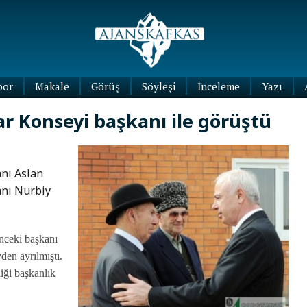
por
Makale
Görüş
Söyleşi
İnceleme
Yazı
Köşe
ar Konseyi başkanı ile görüştü
Yazıları
Blog
Yazıları
nı Aslan
anı Nurbiy
nceki başkanı
den ayrılmıştı.
iği başkanlık