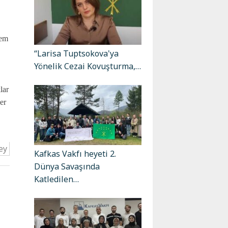
nem
“Larisa Tuptsokova'ya
Yönelik Cezai Kovuşturma,…
lar
er
ey
Kafkas Vakfı heyeti 2.
Dünya Savaşında
Katledilen…