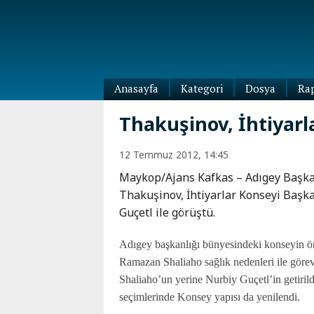
Anasayfa
Kategori
Dosya
Ra
Diaspora
Thakuşinov, İhtiyarl
Dünya
Kafkasya
12 Temmuz 2012, 14:45
Abhazya
Kafkas-
Maykop/Ajans Kafkas – Adıgey Başka
Ötesi
Adıgey
Thakuşinov, İhtiyarlar Konseyi Başk
Azerbaycan
Çeçenya
Guçetl ile görüştü.
Ermenistan
Dağıstan
Gürcistan
Güney
Adıgey başkanlığı bünyesindeki konseyin ö
Osetya
Ramazan Shaliaho sağlık nedenleri ile görev
İnguşetya
Shaliaho’un yerine Nurbiy Guçetl’in getirild
Kabardey-
seçimlerinde Konsey yapısı da yenilendi.
Balkar