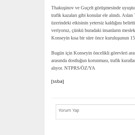
Karaçay-
Thakuşinov ve Guçelt görüşmesinde uyuştur
Çerkes
trafik kazaları gibi konular ele alındı. Aslan
Krasnodar
üzerindeki etkisinin yetersiz kaldığını bel
Kray
veriyoruz, çünkü buradaki insanların mesleki
Kuzey
Konseyin kısa bir süre önce kuruluşunun 15. 
Osetya
Stavropol
Bugün için Konseyin öncelikli görevleri aras
Kray
arasında dostluğun korunması, trafik kuralla
alıyor. NTPRS/ÖZ/YA
[ssba]