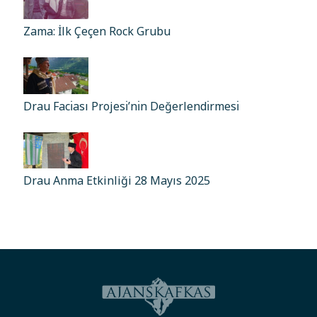
Zama: İlk Çeçen Rock Grubu
Drau Facı̇ası Projesı̇’nı̇n Değerlendı̇rmesı̇
Drau Anma Etkinliği 28 Mayıs 2025