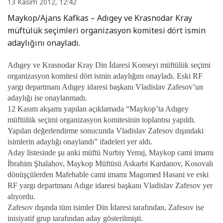
13 Kasım 2012, 12:42
Maykop/Ajans Kafkas – Adıgey ve Krasnodar Kray
müftülük seçimleri organizasyon komitesi dört ismin
adaylığını onayladı.
Adıgey ve Krasnodar Kray Din İdaresi Konseyi müftülük seçimi
organizasyon komitesi dört ismin adaylığını onayladı. Eski RF
yargı departmanı Adıgey idaresi başkanı Vladislav Zafesov’un
adaylığı ise onaylanmadı.
12 Kasım akşamı yapılan açıklamada “Maykop’ta Adıgey
müftülük seçimi organizasyon komitesinin toplantısı yapıldı.
Yapılan değerlendirme sonucunda Vladislav Zafesov dışındaki
isimlerin adaylığı onaylandı” ifadeleri yer aldı.
Aday listesinde şu anki müftü Nurbiy Yemıj, Maykop cami imamı
İbrahim Şhalahov, Maykop Müftüsü Askarbi Kardanov, Kosovalı
dönüşçülerden Mafehable cami imamı Magomed Hasani ve eski
RF yargı departmanı Adıge idaresi başkanı Vladislav Zafesov yer
alıyordu.
Zafesov dışında tüm isimler Din İdaresi tarafından, Zafesov ise
inisiyatif grup tarafından aday gösterilmişti.