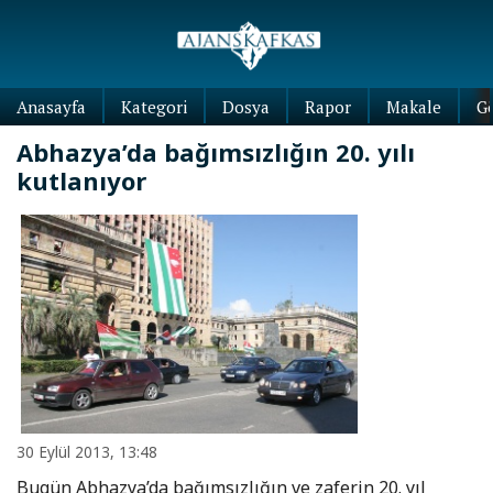
Anasayfa
Kategori
Dosya
Rapor
Makale
G
Abhazya’da bağımsızlığın 20. yılı
kutlanıyor
30 Eylül 2013, 13:48
Bugün Abhazya’da bağımsızlığın ve zaferin 20. yıl