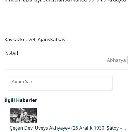
Kavkazki Uzel, AjansKafkas
[ssba]
Abhazya
İlgili Haberler
Çeçen Dev: Üveys Akhyayev (26 Aralık 1930, Şatoy –…