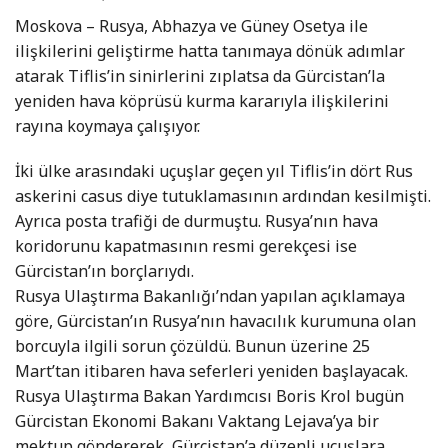
Moskova – Rusya, Abhazya ve Güney Osetya ile
ilişkilerini geliştirme hatta tanımaya dönük adımlar
atarak Tiflis’in sinirlerini zıplatsa da Gürcistan’la
yeniden hava köprüsü kurma kararıyla ilişkilerini
rayına koymaya çalışıyor.
İki ülke arasındaki uçuşlar geçen yıl Tiflis’in dört Rus
askerini casus diye tutuklamasının ardından kesilmişti.
Ayrıca posta trafiği de durmuştu. Rusya’nın hava
koridorunu kapatmasının resmi gerekçesi ise
Gürcistan’ın borçlarıydı.
Rusya Ulaştırma Bakanlığı’ndan yapılan açıklamaya
göre, Gürcistan’ın Rusya’nın havacılık kurumuna olan
borcuyla ilgili sorun çözüldü. Bunun üzerine 25
Mart’tan itibaren hava seferleri yeniden başlayacak.
Rusya Ulaştırma Bakan Yardımcısı Boris Krol bugün
Gürcistan Ekonomi Bakanı Vaktang Lejava’ya bir
mektup göndererek, Gürcistan’a düzenli uçuşlara