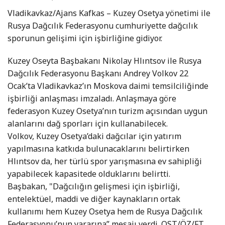
Vladikavkaz/Ajans Kafkas – Kuzey Osetya yönetimi ile
Rusya Dağcılık Federasyonu cumhuriyette dağcılık
sporunun gelişimi için işbirliğine gidiyor.
Kuzey Oseyta Başbakanı Nikolay Hlıntsov ile Rusya
Dağcılık Federasyonu Başkanı Andrey Volkov 22
Ocak’ta Vladikavkaz’ın Moskova daimi temsilciliğinde
işbirliği anlaşması imzaladı. Anlaşmaya göre
federasyon Kuzey Osetya’nın turizm açısından uygun
alanlarını dağ sporları için kullanabilecek.
Volkov, Kuzey Osetya’daki dağcılar için yatırım
yapılmasına katkıda bulunacaklarını belirtirken
Hlıntsov da, her türlü spor yarışmasına ev sahipliği
yapabilecek kapasitede olduklarını belirtti.
Başbakan, "Dağcılığın gelişmesi için işbirliği,
entelektüel, maddi ve diğer kaynakların ortak
kullanımı hem Kuzey Osetya hem de Rusya Dağcılık
Federasyonu’nun yararına” mesajı verdi. OST/ÖZ/FT