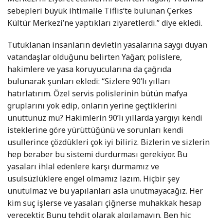
sebepleri büyük ihtimalle Tiflis’te bulunan Çerkes
Kültür Merkezi’ne yaptıkları ziyaretlerdi.” diye ekledi.
Tutuklanan insanların devletin yasalarına saygı duyan
vatandaşlar olduğunu belirten Yağan; polislere,
hakimlere ve yasa koruyucularına da çağrıda
bulunarak şunları ekledi: “Sizlere 90’lı yılları
hatırlatırım. Özel servis polislerinin bütün mafya
gruplarını yok edip, onların yerine geçtiklerini
unuttunuz mu? Hakimlerin 90’lı yıllarda yargıyı kendi
isteklerine göre yürüttüğünü ve sorunları kendi
usullerince çözdükleri çok iyi biliriz. Bizlerin ve sizlerin
hep beraber bu sistemi durdurması gerekiyor. Bu
yasaları ihlal edenlere karşı durmamız ve
usulsüzlüklere engel olmamız lazım. Hiçbir şey
unutulmaz ve bu yapılanları asla unutmayacağız. Her
kim suç işlerse ve yasaları çiğnerse muhakkak hesap
verecektir. Bunu tehdit olarak algılamayın. Ben hiç