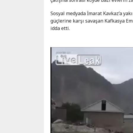
Karaçay-
Çerkes
Sosyal medyada İmarat Kavkaz’a yakı
Krasnodar
güçlerine karşı savaşan Kafkasya Emi
Kray
idda etti.
Kuzey
Osetya
Stavropol
Kray