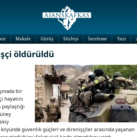
por
Makale
Görüş
Söyleşi
İnceleme
Yazı
Köşe
işçi öldürüldü
Yazıları
Blog
Yazıları
ışmada bir
çi hayatını
 paylaştığı
güney
skiy
 köyünde güvenlik güçleri ve direnişçiler arasında yaşanan
rar gördüğünü fakat sivil kaybı olmadığını yazdı.