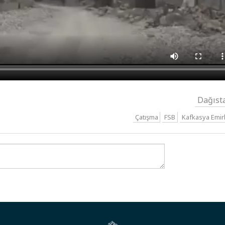
Dağıst
Çatışma
FSB
Kafkasya Emirl