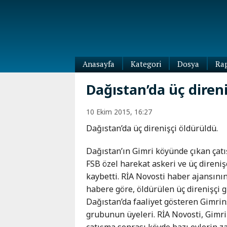
Anasayfa
Kategori
Dosya
Ra
Diaspora
Dağıstan’da üç diren
Dünya
Kafkasya
10 Ekim 2015, 16:27
Abhazya
Kafkas-
Dağıstan’da üç direnişçi öldürüldü.
Ötesi
Adıgey
Azerbaycan
Çeçenya
Dağıstan’ın Gimri köyünde çıkan çat
Ermenistan
Dağıstan
FSB özel harekat askeri ve üç direniş
Gürcistan
Güney
kaybetti. RİA Novosti haber ajansının
Osetya
habere göre, öldürülen üç direnişçi 
İnguşetya
Dağıstan’da faaliyet gösteren Gimrin
Kabardey-
grubunun üyeleri. RİA Novosti, Gimri
Balkar
çatışma sonrası köyde bazı evlerin za